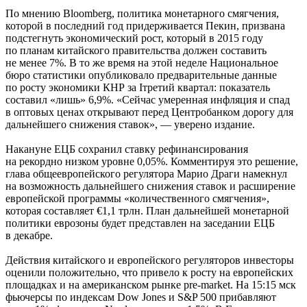
По мнению Bloomberg, политика монетарного смягчения,
которой в последний год придерживается Пекин, призвана
подстегнуть экономический рост, который в 2015 году
по планам китайского правительства должен составить
не менее 7%. В то же время на этой неделе Национальное
бюро статистики опубликовало предварительные данные
по росту экономики КНР за Iтретий квартал: показатель
составил «лишь» 6,9%. «Сейчас умеренная инфляция и спад
в оптовых ценах открывают перед Центробанком дорогу для
дальнейшего снижения ставок», — уверено издание.
Накануне ЕЦБ сохранил ставку рефинансирования
на рекордно низком уровне 0,05%. Комментируя это решение,
глава общеевропейского регулятора Марио Драги намекнул
на возможность дальнейшего снижения ставок и расширение
европейской программы «количественного смягчения»,
которая составляет €1,1 трлн. План дальнейшей монетарной
политики еврозоны будет представлен на заседании ЕЦБ
в декабре.
Действия китайского и европейского регуляторов инвесторы
оценили положительно, что привело к росту на европейских
площадках и на американском рынке pre-market. На 15:15 мск
фьючерсы по индексам Dow Jones и S&P 500 прибавляют