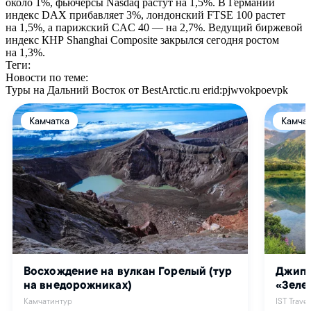
около 1%, фьючерсы Nasdaq растут на 1,5%. В Германии
индекс DAX прибавляет 3%, лондонский FTSE 100 растет
на 1,5%, а парижский CAC 40 — на 2,7%. Ведущий биржевой
индекс КНР Shanghai Composite закрылся сегодня ростом
на 1,3%.
Теги:
Новости по теме:
Туры на Дальний Восток от BestArctic.ru
erid:pjwvokpoevpk