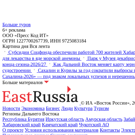
Больше туров
6+ реклама
ООО «Пресс Код ИТ»
ОГРН 1227700267739, ИНН 9725083184
Картина дня
Вся лента
Субсидии Соцфонда обеспечили работой 700 жителей Хабар
для лекарства в яде морской анемоны
Парк у Музея декабрис
конца сезона-2026/27
Как Дальний Восток меняет карту зер
судостроении
Сахалин и Курилы за год сократили выбросы п
Сахалина-2026» — под знаком локальных успехов и нерешенн
Больше материалов
© ИА «Восток России», 20
Новости
Экономика
Бизнес
Люди
Культура
Туризм
Регионы Дальнего Востока
Республика Бурятия
Иркутская область
Амурская область
Заба
Хабаровский край
Камчатский край
Чукотский АО
О проекте
Условия использования материалов
Контакты
Элект