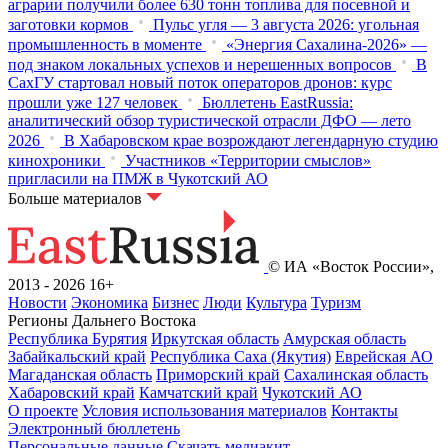
аграрии получили более 630 тонн топлива для посевной и
заготовки кормов
Пульс угля — 3 августа 2026: угольная
промышленность в моменте
«Энергия Сахалина-2026» —
под знаком локальных успехов и нерешенных вопросов
В
СахГУ стартовал новый поток операторов дронов: курс
прошли уже 127 человек
Бюллетень EastRussia:
аналитический обзор туристической отрасли ДФО — лето
2026
В Хабаровском крае возрождают легендарную студию
кинохроники
Участников «Территории смыслов»
пригласили на ПМЖ в Чукотский АО
Больше материалов
© ИА «Восток России»,
2013 - 2026
16+
Новости
Экономика
Бизнес
Люди
Культура
Туризм
Регионы Дальнего Востока
Республика Бурятия
Иркутская область
Амурская область
Забайкальский край
Республика Саха (Якутия)
Еврейская АО
Магаданская область
Приморский край
Сахалинская область
Хабаровский край
Камчатский край
Чукотский АО
О проекте
Условия использования материалов
Контакты
Электронный бюллетень
Персональные данные
Скачать медиакит