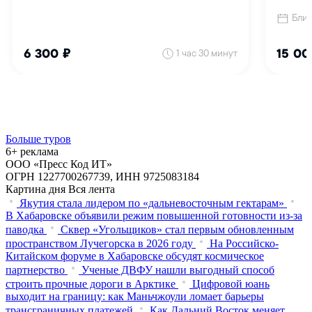
Больше туров
6+ реклама
ООО «Пресс Код ИТ»
ОГРН 1227700267739, ИНН 9725083184
Картина дня
Вся лента
Якутия стала лидером по «дальневосточным гектарам»
В Хабаровске объявили режим повышенной готовности из‑за
паводка
Сквер «Угольщиков» стал первым обновленным
пространством Лучегорска в 2026 году
На Российско-
Китайском форуме в Хабаровске обсудят космическое
партнерство
Ученые ДВФУ нашли выгодный способ
строить прочные дороги в Арктике
Цифровой юань
выходит на границу: как Маньчжоули ломает барьеры
трансграничных платежей
Как Дальний Восток меняет