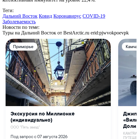
Теги:
Дальний Восток
Ковид
Коронавирус
COVID-19
Заболеваемость
Новости по теме:
Туры на Дальний Восток от BestArctic.ru
erid:pjwvokpoevpk