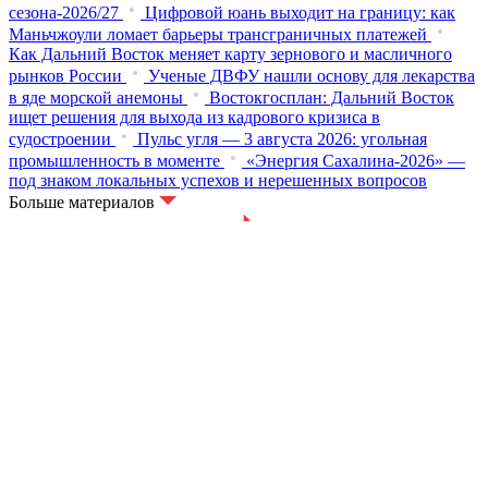
сезона-2026/27
Цифровой юань выходит на границу: как
Маньчжоули ломает барьеры трансграничных платежей
Как Дальний Восток меняет карту зернового и масличного
рынков России
Ученые ДВФУ нашли основу для лекарства
в яде морской анемоны
Востокгосплан: Дальний Восток
ищет решения для выхода из кадрового кризиса в
судостроении
Пульс угля — 3 августа 2026: угольная
промышленность в моменте
«Энергия Сахалина-2026» —
под знаком локальных успехов и нерешенных вопросов
Больше материалов
© ИА «Восток России»,
2013 - 2026
16+
Новости
Экономика
Бизнес
Люди
Культура
Туризм
Регионы Дальнего Востока
Республика Бурятия
Иркутская область
Амурская область
Забайкальский край
Республика Саха (Якутия)
Еврейская АО
Магаданская область
Приморский край
Сахалинская область
Хабаровский край
Камчатский край
Чукотский АО
О проекте
Условия использования материалов
Контакты
Электронный бюллетень
Персональные данные
Скачать медиакит