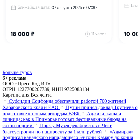
Больше туров
6+ реклама
ООО «Пресс Код ИТ»
ОГРН 1227700267739, ИНН 9725083184
Картина дня
Вся лента
Субсидии Соцфонда обеспечили работой 700 жителей
Хабаровского края и ЕАО
Путин принял доклад Трутнева о
подготовке к новым рекордам ВЭФ
Аджика, каша и
яичница: как в Приморье готовят фестивальные блюда на
сотни порций
Парк у Музея декабристов в Чите
благоустроили по нацпроекту за 1 млн рублей
«Адмирал»
подписал канадского нападающего Энтони Камару до конца