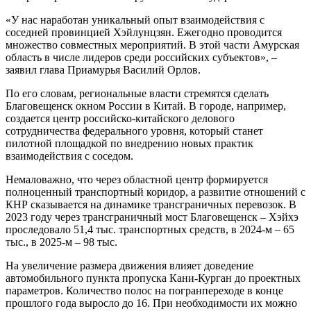
«У нас наработан уникальный опыт взаимодействия с
соседней провинцией Хэйлунцзян. Ежегодно проводится
множество совместных мероприятий. В этой части Амурская
область в числе лидеров среди российских субъектов», –
заявил глава Приамурья Василий Орлов.
По его словам, региональные власти стремятся сделать
Благовещенск окном России в Китай. В городе, например,
создается центр российско-китайского делового
сотрудничества федерального уровня, который станет
пилотной площадкой по внедрению новых практик
взаимодействия с соседом.
Немаловажно, что через областной центр формируется
полноценный транспортный коридор, а развитие отношений с
КНР сказывается на динамике трансграничных перевозок. В
2023 году через трансграничный мост Благовещенск – Хэйхэ
проследовало 51,4 тыс. транспортных средств, в 2024-м – 65
тыс., в 2025-м – 98 тыс.
На увеличение размера движения влияет доведение
автомобильного пункта пропуска Кани-Курган до проектных
параметров. Количество полос на погранпереходе в конце
прошлого года выросло до 16. При необходимости их можно