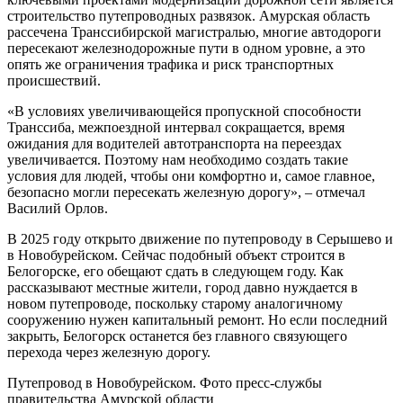
строительство путепроводных развязок. Амурская область
рассечена Транссибирской магистралью, многие автодороги
пересекают железнодорожные пути в одном уровне, а это
опять же ограничения трафика и риск транспортных
происшествий.
«В условиях увеличивающейся пропускной способности
Транссиба, межпоездной интервал сокращается, время
ожидания для водителей автотранспорта на переездах
увеличивается. Поэтому нам необходимо создать такие
условия для людей, чтобы они комфортно и, самое главное,
безопасно могли пересекать железную дорогу», – отмечал
Василий Орлов.
В 2025 году открыто движение по путепроводу в Серышево и
в Новобурейском. Сейчас подобный объект строится в
Белогорске, его обещают сдать в следующем году. Как
рассказывают местные жители, город давно нуждается в
новом путепроводе, поскольку старому аналогичному
сооружению нужен капитальный ремонт. Но если последний
закрыть, Белогорск останется без главного связующего
перехода через железную дорогу.
Путепровод в Новобурейском. Фото пресс-службы
правительства Амурской области