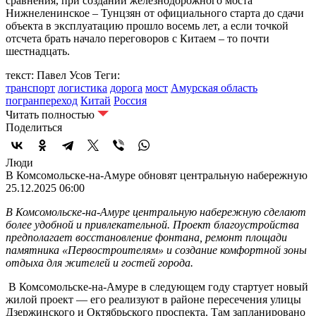
сравнения, при создании железнодорожного моста
Нижнеленинское – Тунцзян от официального старта до сдачи
объекта в эксплуатацию прошло восемь лет, а если точкой
отсчета брать начало переговоров с Китаем – то почти
шестнадцать.
текст: Павел Усов
Теги:
транспорт
логистика
дорога
мост
Амурская область
погранпереход
Китай
Россия
Читать полностью
Поделиться
Люди
В Комсомольске-на-Амуре обновят центральную набережную
25.12.2025 06:00
В Комсомольске-на-Амуре центральную набережную сделают
более удобной и привлекательной. Проект благоустройства
предполагает восстановление фонтана, ремонт площади
памятника «Первостроителям» и создание комфортной зоны
отдыха для жителей и гостей города.
В Комсомольске‑на‑Амуре в следующем году стартует новый
жилой проект — его реализуют в районе пересечения улицы
Дзержинского и Октябрьского проспекта. Там запланировано