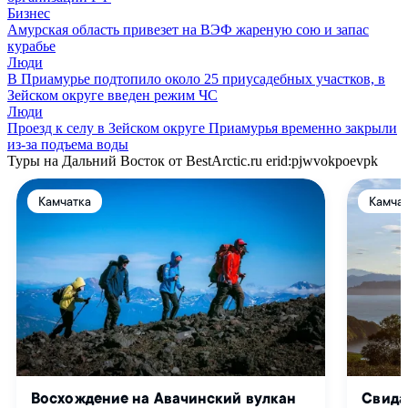
Бизнес
Амурская область привезет на ВЭФ жареную сою и запас
курабье
Люди
В Приамурье подтопило около 25 приусадебных участков, в
Зейском округе введен режим ЧС
Люди
Проезд к селу в Зейском округе Приамурья временно закрыли
из-за подъема воды
Туры на Дальний Восток от BestArctic.ru
erid:pjwvokpoevpk