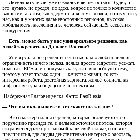
— Двенадцать тысяч уже создано, ещё шесть тысяч будет, и
это, думаю, не предел, но здесь вопрос не только в количестве
вакансий, а в том, как удержать и вернуть людей, потому что у
нас, как и у многих дальневосточных регионов, высокая
мобильность населения и за человека сейчас идёт серьёзная
конкуренция.
— Есть, может быть у вас универсальное решение, как
людей закрепить на Дальнем Востоке?
— Универсального решения нет и насильно любить нельзя:
ограничивать ничего нельзя, нельзя просто запретить уезжать,
отменить ЕГЭ или придумать какую-то волшебную схему,
поэтому ответ только один — качество жизни, то есть
интересная работа, достойная зарплата, жильё, социальная
инфраструктура и ощущение перспективы.
Набережная Благовещенска. Фото: EastRussia
— Что вы вкладываете в это «качество жизни»?
— Это и мастер-планы городов, которые реализуются по
поручению президента, и дальневосточная ипотека, которая
сохраняется даже при высокой ключевой ставке, и новые
предприятия, где людям действительно интересно работать,
как, например, на космодроме Восточный, куда многие