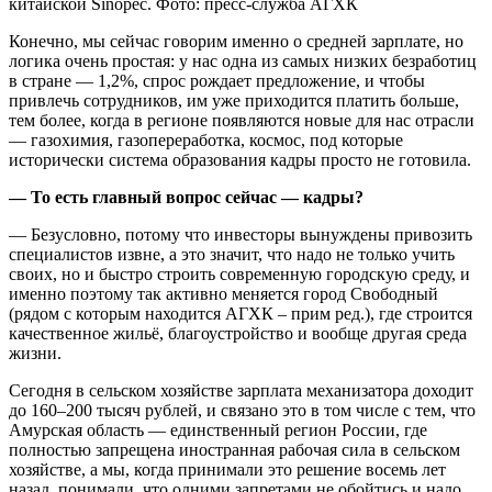
китайской Sinopec. Фото: пресс-служба АГХК
Конечно, мы сейчас говорим именно о средней зарплате, но
логика очень простая: у нас одна из самых низких безработиц
в стране — 1,2%, спрос рождает предложение, и чтобы
привлечь сотрудников, им уже приходится платить больше,
тем более, когда в регионе появляются новые для нас отрасли
— газохимия, газопереработка, космос, под которые
исторически система образования кадры просто не готовила.
— То есть главный вопрос сейчас — кадры?
— Безусловно, потому что инвесторы вынуждены привозить
специалистов извне, а это значит, что надо не только учить
своих, но и быстро строить современную городскую среду, и
именно поэтому так активно меняется город Свободный
(рядом с которым находится АГХК – прим ред.), где строится
качественное жильё, благоустройство и вообще другая среда
жизни.
Сегодня в сельском хозяйстве зарплата механизатора доходит
до 160–200 тысяч рублей, и связано это в том числе с тем, что
Амурская область — единственный регион России, где
полностью запрещена иностранная рабочая сила в сельском
хозяйстве, а мы, когда принимали это решение восемь лет
назад, понимали, что одними запретами не обойтись и надо