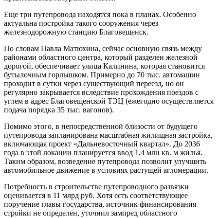
Еще три путепровода находятся пока в планах. Особенно
актуальна постройка такого сооружения через
железнодорожную станцию Благовещенск.
По словам Павла Матюхина, сейчас основную связь между
районами областного центра, который разделен железной
дорогой, обеспечивает улица Калинина, которая становится
бутылочным горлышком. Примерно до 70 тыс. автомашин
проходит в сутки через существующий переезд, но он
регулярно закрывается вследствие прохождения поездов с
углем в адрес Благовещенской ТЭЦ (ежегодно осуществляется
подача порядка 35 тыс. вагонов).
Помимо этого, в непосредственной близости от будущего
путепровода запланирована масштабная жилищная застройка,
включающая проект «Дальневосточный квартал». До 2036
года в этой локации планируется ввод 1,4 млн кв. м жилья.
Таким образом, возведение путепровода позволит улучшить
автомобильное движение в условиях растущей агломерации.
Потребность в строительстве путепроводного развязки
оценивается в 11 млрд руб. Хотя есть соответствующее
поручение главы государства, источник финансирования
стройки не определен, уточнил зампред областного