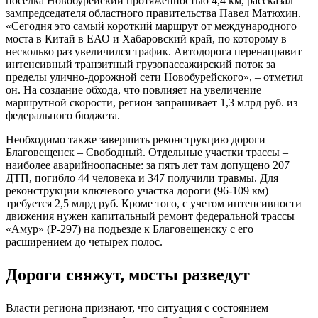
поселка Новобурейский протяженностью 4,4 км, рассказал
зампредседателя областного правительства Павел Матюхин.
«Сегодня это самый короткий маршрут от международного
моста в Китай в ЕАО и Хабаровский край, по которому в
несколько раз увеличился трафик. Автодорога перенаправит
интенсивный транзитный грузопассажирский поток за
пределы улично-дорожной сети Новобурейского», – отметил
он. На создание обхода, что повлияет на увеличение
маршрутной скорости, регион запрашивает 1,3 млрд руб. из
федерального бюджета.
Необходимо также завершить реконструкцию дороги
Благовещенск – Свободный. Отдельные участки трассы –
наиболее аварийноопасные: за пять лет там допущено 207
ДТП, погибло 44 человека и 347 получили травмы. Для
реконструкции ключевого участка дороги (96-109 км)
требуется 2,5 млрд руб. Кроме того, с учетом интенсивности
движения нужен капитальный ремонт федеральной трассы
«Амур» (Р-297) на подъезде к Благовещенску с его
расширением до четырех полос.
Дороги свяжут, мосты разведут
Власти региона признают, что ситуация с состоянием