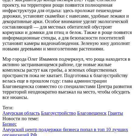
проекту, на территории рощи появится полноценная
инфраструктура для отдыха: здесь проложат пешеходные
дорожки, установят скамейки с навесами, удобные лежаки и
декоративные арки. Особое внимание уделят экологической
составляющей — для местных обитателей обустроят
кормушки и домики для птиц и белок. Также в роще появятся
информационные стенды, а для безопасности посетителей
установят камеры видеонаблюдения. Зеленую зону дополнят
новыми деревьями и многолетними растениями.
Мэр города Олег Имамеев подчеркнул, что роща находится в
активно застраивающемся районе, где новые жилые
комплексы растут как грибы, а зеленых общественных
пространств пока не хватает. Подготовка к благоустройству
велась еще в прошлом году: глава администрации
Благовещенска совместно со специалистами Центра развития
территорий неоднократно выезжал на место, чтобы обсудить
все нюансы.
Теги:
Амурская область
Благоустройство
Благовещенск
Гранты
Новости по теме:
Бизнес
Амурский центр поддержки бизнеса попал в топ 10 лучших
организаций РФ