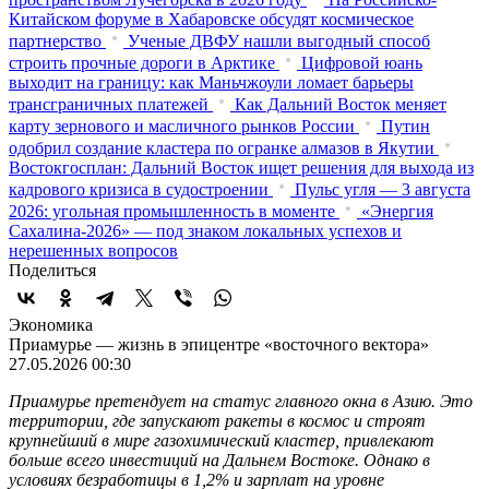
Китайском форуме в Хабаровске обсудят космическое
партнерство
Ученые ДВФУ нашли выгодный способ
строить прочные дороги в Арктике
Цифровой юань
выходит на границу: как Маньчжоули ломает барьеры
трансграничных платежей
Как Дальний Восток меняет
карту зернового и масличного рынков России
Путин
одобрил создание кластера по огранке алмазов в Якутии
Востокгосплан: Дальний Восток ищет решения для выхода из
кадрового кризиса в судостроении
Пульс угля — 3 августа
2026: угольная промышленность в моменте
«Энергия
Сахалина-2026» — под знаком локальных успехов и
нерешенных вопросов
Поделиться
Экономика
Приамурье — жизнь в эпицентре «восточного вектора»
27.05.2026 00:30
Приамурье претендует на статус главного окна в Азию. Это
территории, где запускают ракеты в космос и строят
крупнейший в мире газохимический кластер, привлекают
больше всего инвестиций на Дальнем Востоке. Однако в
условиях безработицы в 1,2% и зарплат на уровне