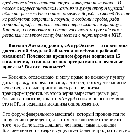
среднероссийских встает вопрос конкуренции за кадры. В
беседе с корреспондентом EastRussia губернатор Амурской
области рассуждает о том, почему в борьбе за людей больше
не работают запреты и лозунги, о создании среды, ради
которой профессионалы готовы переезжать на границу с
Китаем, и о готовности делиться с другими российскими
регионами опытом сотрудничества с партнерами в КНР.
— Василий Александрович, «АмурЭкспо» — это витрина
достижений Амурской области или всё-таки рабочий
механизм? Поясню: на прошлом форуме подписали 15
соглашений, а сколько из них превратилось в реальные
проекты? Вы отслеживаете?
— Конечно, отслеживаю, и могу прямо по каждому пункту
дать справку, что реализовано, а что нет, потому что многие
решения, которые принимались раньше, потом
трансформируются, из этого зерна вырастает целый ряд
больших проектов, так что «АмурЭкспо» в нынешнем виде —
это и PR, и реальный механизм одновременно.
Это форум федерального масштаба, который проводится по
поручению президента, и в этом его ключевое отличие от
того, что было здесь двадцать лет назад: сама площадка
Благовещенской ярмарки существует больше тридцати лет, но