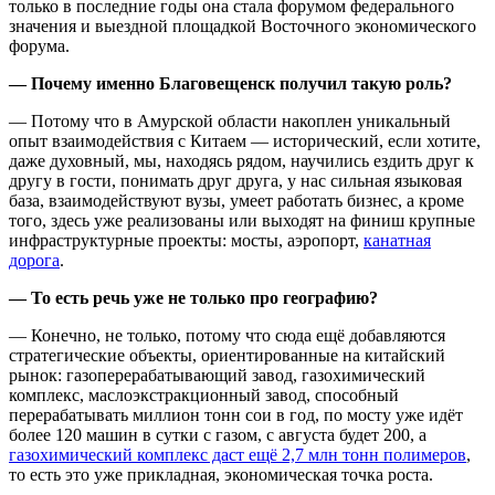
только в последние годы она стала форумом федерального
значения и выездной площадкой Восточного экономического
форума.
— Почему именно Благовещенск получил такую роль?
— Потому что в Амурской области накоплен уникальный
опыт взаимодействия с Китаем — исторический, если хотите,
даже духовный, мы, находясь рядом, научились ездить друг к
другу в гости, понимать друг друга, у нас сильная языковая
база, взаимодействуют вузы, умеет работать бизнес, а кроме
того, здесь уже реализованы или выходят на финиш крупные
инфраструктурные проекты: мосты, аэропорт,
канатная
дорога
.
— То есть речь уже не только про географию?
— Конечно, не только, потому что сюда ещё добавляются
стратегические объекты, ориентированные на китайский
рынок: газоперерабатывающий завод, газохимический
комплекс, маслоэкстракционный завод, способный
перерабатывать миллион тонн сои в год, по мосту уже идёт
более 120 машин в сутки с газом, с августа будет 200, а
газохимический комплекс даст ещё 2,7 млн тонн полимеров
,
то есть это уже прикладная, экономическая точка роста.