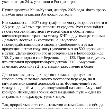
увеличить до 24-х, уточнили в Росгранстрое.
Пункт пропуска Кани-Курган, декабрь 2025 года. Фото пресс-
службы правительства Амурской области
Как ожидается, в 2027 году трафик по мосту возрастет почти в
2,5 раза, до 243 тыс. транспортных средств. Рост произойдет
за счет освоения местной грузовой базы и обеспечения
внешнеторгового транзита между КНР и другими регионами
Дальнего Востока. В частности, с Амурского
газоперерабатывающего завода в Свободном отгрузки
продукции в этом году могут увеличиться до 500 грузовиков
в сутки, Дальневосточного агротерминала в Белогорске – до
150, Сухого порта в селе Березовка – до 135. Прогнозируется,
что отправки предприятий-резидентов ТОР «Амурская»
суммарно достигнут 2 тыс. машин ежесуточно и более.
Для освоения растущих перевозок важна пропускная
способность не только самого мостового перехода, но и
внутрирегиональной дорожной сети, формирующей этот
международный маршрут, получивший название Амурский
коридор. Ликвидация узких мест на данном пути – одна из
актуальных инфраструктурных задач.
Так, прорабатывается строительство автомобильного обхода