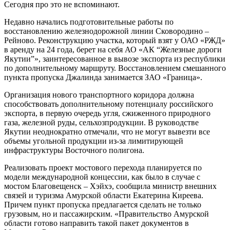
Сегодня про это не вспоминают.
Недавно начались подготовительные работы по
восстановлению железнодорожной линии Сковородино –
Рейново. Реконструкцию участка, который взят у ОАО «РЖД»
в аренду на 24 года, берет на себя АО «АК “Железные дороги
Якутии”», заинтересованное в вывозе экспорта из республики
по дополнительному маршруту. Восстановлением смешанного
пункта пропуска Джалинда занимается ЗАО «Граница».
Организация нового транспортного коридора должна
способствовать дополнительному потенциалу российского
экспорта, в первую очередь угля, сжиженного природного
газа, железной руды, сельхозпродукции. В руководстве
Якутии неоднократно отмечали, что не могут вывезти все
объемы угольной продукции из-за лимитирующей
инфраструктуры Восточного полигона.
Реализовать проект мостового перехода планируется по
модели международной концессии, как было в случае с
мостом Благовещенск – Хэйхэ, сообщила министр внешних
связей и туризма Амурской области Екатерина Киреева.
Причем пункт пропуска предлагается сделать не только
грузовым, но и пассажирским. «Правительство Амурской
области готово направить такой пакет документов в