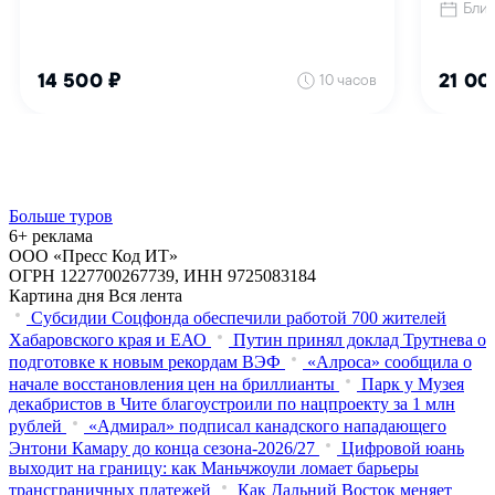
Больше туров
6+ реклама
ООО «Пресс Код ИТ»
ОГРН 1227700267739, ИНН 9725083184
Картина дня
Вся лента
Субсидии Соцфонда обеспечили работой 700 жителей
Хабаровского края и ЕАО
Путин принял доклад Трутнева о
подготовке к новым рекордам ВЭФ
«Алроса» сообщила о
начале восстановления цен на бриллианты
Парк у Музея
декабристов в Чите благоустроили по нацпроекту за 1 млн
рублей
«Адмирал» подписал канадского нападающего
Энтони Камару до конца сезона-2026/27
Цифровой юань
выходит на границу: как Маньчжоули ломает барьеры
трансграничных платежей
Как Дальний Восток меняет