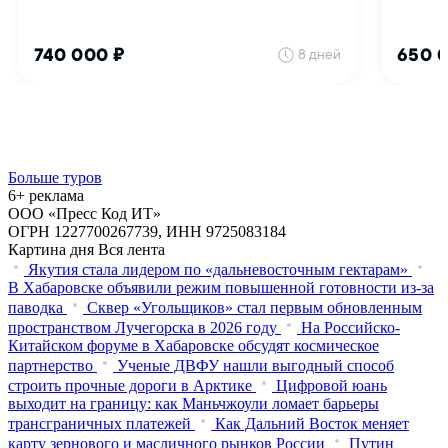
Больше туров
6+ реклама
ООО «Пресс Код ИТ»
ОГРН 1227700267739, ИНН 9725083184
Картина дня
Вся лента
Якутия стала лидером по «дальневосточным гектарам»
В Хабаровске объявили режим повышенной готовности из‑за
паводка
Сквер «Угольщиков» стал первым обновленным
пространством Лучегорска в 2026 году
На Российско-
Китайском форуме в Хабаровске обсудят космическое
партнерство
Ученые ДВФУ нашли выгодный способ
строить прочные дороги в Арктике
Цифровой юань
выходит на границу: как Маньчжоули ломает барьеры
трансграничных платежей
Как Дальний Восток меняет
карту зернового и масличного рынков России
Путин