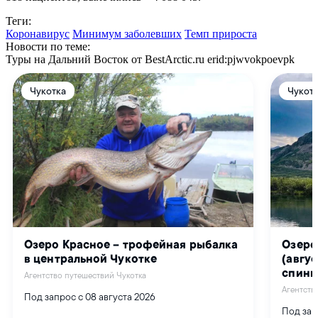
Теги:
Коронавирус
Минимум заболевших
Темп прироста
Новости по теме:
Туры на Дальний Восток от BestArctic.ru
erid:pjwvokpoevpk