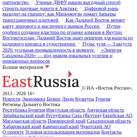
партнерство
Ученые ДВФУ нашли выгодный способ
строить прочные дороги в Арктике
Цифровой юань
выходит на границу: как Маньчжоули ломает барьеры
трансграничных платежей
Как Дальний Восток меняет
карту зернового и масличного рынков России
Путин
одобрил создание кластера по огранке алмазов в Якутии
Востокгосплан: Дальний Восток ищет решения для выхода из
кадрового кризиса в судостроении
Пульс угля — 3 августа
2026: угольная промышленность в моменте
«Энергия
Сахалина-2026» — под знаком локальных успехов и
нерешенных вопросов
Больше материалов
© ИА «Восток России»,
2013 - 2026
16+
Новости
Экономика
Бизнес
Люди
Культура
Туризм
Регионы Дальнего Востока
Республика Бурятия
Иркутская область
Амурская область
Забайкальский край
Республика Саха (Якутия)
Еврейская АО
Магаданская область
Приморский край
Сахалинская область
Хабаровский край
Камчатский край
Чукотский АО
О проекте
Условия использования материалов
Контакты