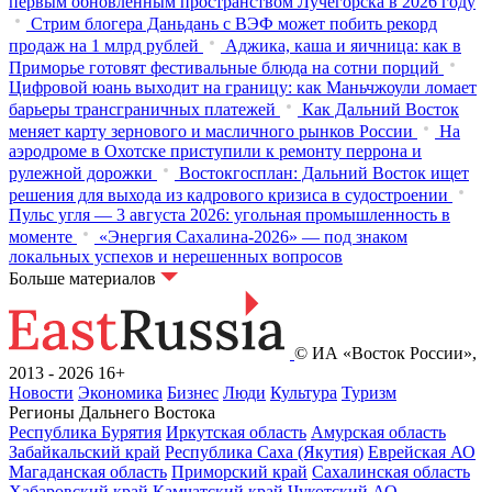
первым обновленным пространством Лучегорска в 2026 году
Стрим блогера Даньдань с ВЭФ может побить рекорд
продаж на 1 млрд рублей
Аджика, каша и яичница: как в
Приморье готовят фестивальные блюда на сотни порций
Цифровой юань выходит на границу: как Маньчжоули ломает
барьеры трансграничных платежей
Как Дальний Восток
меняет карту зернового и масличного рынков России
На
аэродроме в Охотске приступили к ремонту перрона и
рулежной дорожки
Востокгосплан: Дальний Восток ищет
решения для выхода из кадрового кризиса в судостроении
Пульс угля — 3 августа 2026: угольная промышленность в
моменте
«Энергия Сахалина-2026» — под знаком
локальных успехов и нерешенных вопросов
Больше материалов
© ИА «Восток России»,
2013 - 2026
16+
Новости
Экономика
Бизнес
Люди
Культура
Туризм
Регионы Дальнего Востока
Республика Бурятия
Иркутская область
Амурская область
Забайкальский край
Республика Саха (Якутия)
Еврейская АО
Магаданская область
Приморский край
Сахалинская область
Хабаровский край
Камчатский край
Чукотский АО