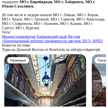
лидируют
МО г. Биробиджан, МО г. Хабаровск, МО г.
Южно-Сахалинск
.
(В том числе в лидеры вышли МО г. Абакан, МО г. Киров,
МО г. Курск, МО г. Грозный, МО г. Саратов, МО г. Краснодар,
МО г. Ставрополь, МО г. Нальчик, МО г. Казань, МО г.
Сургут, МО г. Курган).
Теги:
Минвостокразвития
Хабаровский край
Якутия
«Национальный рейтинг прозрачности закупок 2015»
НРПЗ
Новости по теме:
Туры на Дальний Восток от BestArctic.ru
erid:pjwvokpoevpk