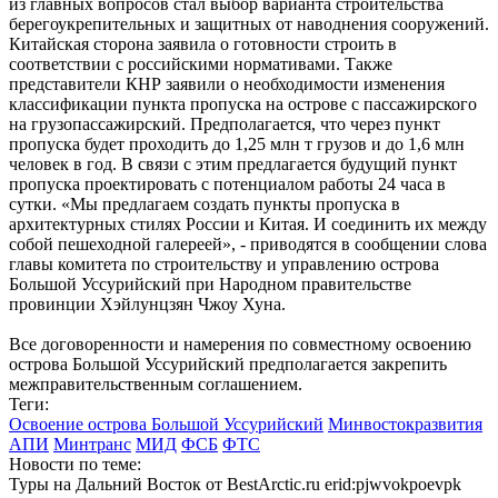
из главных вопросов стал выбор варианта строительства
берегоукрепительных и защитных от наводнения сооружений.
Китайская сторона заявила о готовности строить в
соответствии с российскими нормативами. Также
представители КНР заявили о необходимости изменения
классификации пункта пропуска на острове с пассажирского
на грузопассажирский. Предполагается, что через пункт
пропуска будет проходить до 1,25 млн т грузов и до 1,6 млн
человек в год. В связи с этим предлагается будущий пункт
пропуска проектировать с потенциалом работы 24 часа в
сутки. «Мы предлагаем создать пункты пропуска в
архитектурных стилях России и Китая. И соединить их между
собой пешеходной галереей», - приводятся в сообщении слова
главы комитета по строительству и управлению острова
Большой Уссурийский при Народном правительстве
провинции Хэйлунцзян Чжоу Хуна.
Все договоренности и намерения по совместному освоению
острова Большой Уссурийский предполагается закрепить
межправительственным соглашением.
Теги:
Освоение острова Большой Уссурийский
Минвостокразвития
АПИ
Минтранс
МИД
ФСБ
ФТС
Новости по теме:
Туры на Дальний Восток от BestArctic.ru
erid:pjwvokpoevpk