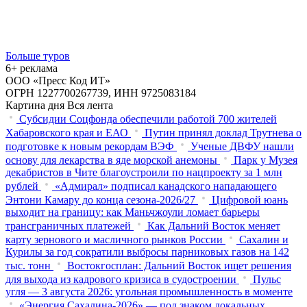
Больше туров
6+ реклама
ООО «Пресс Код ИТ»
ОГРН 1227700267739, ИНН 9725083184
Картина дня
Вся лента
Субсидии Соцфонда обеспечили работой 700 жителей
Хабаровского края и ЕАО
Путин принял доклад Трутнева о
подготовке к новым рекордам ВЭФ
Ученые ДВФУ нашли
основу для лекарства в яде морской анемоны
Парк у Музея
декабристов в Чите благоустроили по нацпроекту за 1 млн
рублей
«Адмирал» подписал канадского нападающего
Энтони Камару до конца сезона-2026/27
Цифровой юань
выходит на границу: как Маньчжоули ломает барьеры
трансграничных платежей
Как Дальний Восток меняет
карту зернового и масличного рынков России
Сахалин и
Курилы за год сократили выбросы парниковых газов на 142
тыс. тонн
Востокгосплан: Дальний Восток ищет решения
для выхода из кадрового кризиса в судостроении
Пульс
угля — 3 августа 2026: угольная промышленность в моменте
«Энергия Сахалина-2026» — под знаком локальных