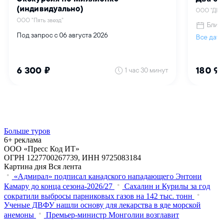
Больше туров
6+ реклама
ООО «Пресс Код ИТ»
ОГРН 1227700267739, ИНН 9725083184
Картина дня
Вся лента
«Адмирал» подписал канадского нападающего Энтони
Камару до конца сезона-2026/27
Сахалин и Курилы за год
сократили выбросы парниковых газов на 142 тыс. тонн
Ученые ДВФУ нашли основу для лекарства в яде морской
анемоны
Премьер-министр Монголии возглавит