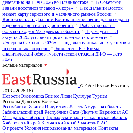
делегацию на ВЭФ‑2026 во Владивостоке
В Советской
Гавани восстановят завод «Якорь»
Как Дальний Восток
меняет карту зернового и масличного рынков России
Востокгосплан: Дальний Восток ищет решения для выхода из
кадрового кризиса в судостроении
Рыбак пропал на
большой воде в Магаданской области
Пульс угля — 3
августа 2026: угольная промышленность в моменте
«Энергия Сахалина-2026» — под знаком локальных успехов и
нерешенных вопросов
Бюллетень EastRussia:
аналитический обзор туристической отрасли ДФО — лето
2026
Больше материалов
© ИА «Восток России»,
2013 - 2026
16+
Новости
Экономика
Бизнес
Люди
Культура
Туризм
Регионы Дальнего Востока
Республика Бурятия
Иркутская область
Амурская область
Забайкальский край
Республика Саха (Якутия)
Еврейская АО
Магаданская область
Приморский край
Сахалинская область
Хабаровский край
Камчатский край
Чукотский АО
О проекте
Условия использования материалов
Контакты