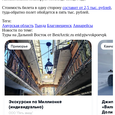
Стоимость билета в одну сторону
составит от 2,5 тыс. рублей
,
туда-обратно полет обойдется в пять тыс. рублей.
Теги:
Амурская область
Тында
Благовещенск
Авиарейсы
Новости по теме:
Туры на Дальний Восток от BestArctic.ru
erid:pjwvokpoevpk