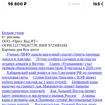
Больше туров
6+ реклама
ООО «Пресс Код ИТ»
ОГРН 1227700267739, ИНН 9725083184
Картина дня
Вся лента
Ученые ДВФУ нашли выгодный способ строить прочные
дороги в Арктике
Путин одобрил создание кластера по
огранке алмазов в Якутии
Сквер «Угольщиков» стал
первым обновленным пространством Лучегорска в 2026 году
Хабаровский край вошел в топ-5 регионов РФ по падению
поголовья скота
Стрим блогера Даньдань с ВЭФ может
побить рекорд продаж на 1 млрд рублей
Цифровой юань
выходит на границу: как Маньчжоули ломает барьеры
трансграничных платежей
Как Дальний Восток меняет
карту зернового и масличного рынков России
Аджика,
каша и яичница: как в Приморье готовят фестивальные блюда
на сотни порций
Востокгосплан: Дальний Восток ищет