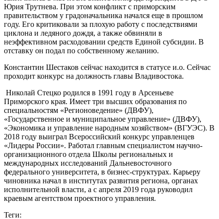
Юрия Трутнева. При этом конфликт с приморским
правительством у градоначальника начался еще в прошлом
году. Его критиковали за плохую работу с последствиями
циклона и ледяного дождя, а также обвиняли в
неэффективном расходовании средств Единой субсидии. В
отставку он подал по собственному желанию.
Константин Шестаков сейчас находится в статусе и.о. Сейчас
проходит конкурс на должность главы Владивостока.
Николай Стецко родился в 1991 году в Арсеньеве
Приморского края. Имеет три высших образования по
специальностям «Регионоведение» (ДВФУ),
«Государственное и муниципальное управление» (ДВФУ),
«Экономика и управление народным хозяйством» (ВГУЭС). В
2018 году выиграл Всероссийский конкурс управленцев
«Лидеры России». Работал главным специалистом научно-
организационного отдела Школы региональных и
международных исследований Дальневосточного
федерального университета, в бизнес-структурах. Карьеру
чиновника начал в институтах развития региона, органах
исполнительной власти, а с апреля 2019 года руководил
краевым агентством проектного управления.
Теги: