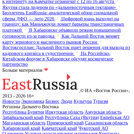
к интернету на Камчатке ограничат с 12 по 16 августа
Якутия стала лидером по «дальневосточным гектарам»
Бюллетень EastRussia: аналитический обзор социальной
сферы ДФО — лето 2026
Цифровой юань выходит на
границу: как Маньчжоули ломает барьеры трансграничных
платежей
В Хабаровске объявили режим повышенной
готовности из‑за паводка
Как Дальний Восток меняет
карту зернового и масличного рынков России
Востокгосплан: Дальний Восток ищет решения для выхода из
кадрового кризиса в судостроении
На Российско-
Китайском форуме в Хабаровске обсудят космическое
партнерство
Больше материалов
© ИА «Восток России»,
2013 - 2026
16+
Новости
Экономика
Бизнес
Люди
Культура
Туризм
Регионы Дальнего Востока
Республика Бурятия
Иркутская область
Амурская область
Забайкальский край
Республика Саха (Якутия)
Еврейская АО
Магаданская область
Приморский край
Сахалинская область
Хабаровский край
Камчатский край
Чукотский АО
О проекте
Условия использования материалов
Контакты