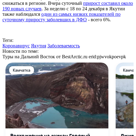
снижаться в регионе. Вчера суточный
прирост составил около
190 новых случаев
. За неделю с 18 по 24 декабря в Якутии
также наблюдался
один из самых низких показателей по
суточному приросту заболевших в ДФО
- всего 6%.
Теги:
Коронавирус
Якутия
Заболеваемость
Новости по теме:
Туры на Дальний Восток от BestArctic.ru
erid:pjwvokpoevpk