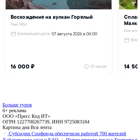
Больше туров
6+ реклама
ООО «Пресс Код ИТ»
ОГРН 1227700267739, ИНН 9725083184
Картина дня
Вся лента
Субсидии Соцфонда обеспечили работой 700 жителей
Хабаровского края и ЕАО
Путин принял доклад Трутнева о