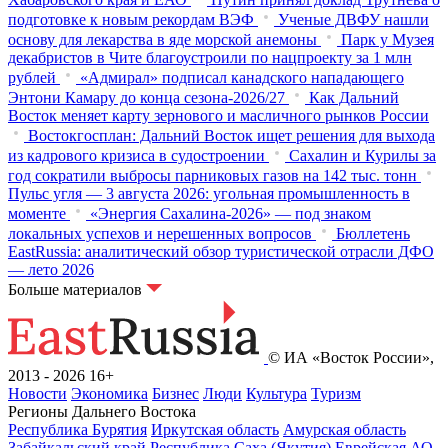
подготовке к новым рекордам ВЭФ
Ученые ДВФУ нашли
основу для лекарства в яде морской анемоны
Парк у Музея
декабристов в Чите благоустроили по нацпроекту за 1 млн
рублей
«Адмирал» подписал канадского нападающего
Энтони Камару до конца сезона-2026/27
Как Дальний
Восток меняет карту зернового и масличного рынков России
Востокгосплан: Дальний Восток ищет решения для выхода
из кадрового кризиса в судостроении
Сахалин и Курилы за
год сократили выбросы парниковых газов на 142 тыс. тонн
Пульс угля — 3 августа 2026: угольная промышленность в
моменте
«Энергия Сахалина-2026» — под знаком
локальных успехов и нерешенных вопросов
Бюллетень
EastRussia: аналитический обзор туристической отрасли ДФО
— лето 2026
Больше материалов
© ИА «Восток России»,
2013 - 2026
16+
Новости
Экономика
Бизнес
Люди
Культура
Туризм
Регионы Дальнего Востока
Республика Бурятия
Иркутская область
Амурская область
Забайкальский край
Республика Саха (Якутия)
Еврейская АО