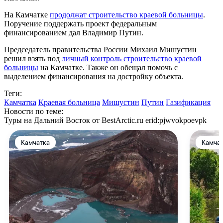
На Камчатке
продолжат строительство краевой больницы
.
Поручение поддержать проект федеральным
финансированием дал Владимир Путин.
Председатель правительства России Михаил Мишустин
решил взять под
личный контроль строительство краевой
больницы
на Камчатке. Также он обещал помочь с
выделением финансирования на достройку объекта.
Теги:
Камчатка
Краевая больница
Мишустин
Путин
Газификация
Новости по теме:
Туры на Дальний Восток от BestArctic.ru
erid:pjwvokpoevpk