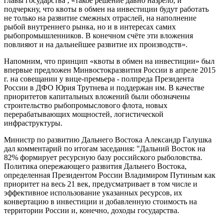
главы государства , «такое решение давно назрело, и
подчеркну, что квоты в обмен на инвестиции будут работать
не только на развитие смежных отраслей, на наполнение
рыбой внутреннего рынка, но и в интересах самих
рыбопромышленников. В конечном счёте эти вложения
повлияют и на дальнейшее развитие их производств».
Напомним, что принцип «квоты в обмен на инвестиции» был
впервые предложен Минвостокразвития России в апреле 2015
г. на совещании у вице-премьера - полпреда Президента
России в ДФО Юрия Трутнева и поддержан им. В качестве
приоритетов капитальных вложений были обозначены
строительство рыбопромыслового флота, новых
перерабатывающих мощностей, логистической
инфраструктуры.
Министр по развитию Дальнего Востока Александр Галушка
дал комментарий по итогам заседания: "Дальний Восток на
82% формирует ресурсную базу российского рыболовства.
Политика опережающего развития Дальнего Востока,
определенная Президентом России Владимиром Путиным как
приоритет на весь 21 век, предусматривает в том числе и
эффективное использование указанных ресурсов, их
конвертацию в инвестиции и добавленную стоимость на
территории России и, конечно, доходы государства.