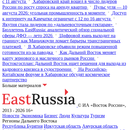
с 11 августа
Хабаровский край вошел в число лидеров
России по росту спроса на аренду квартир
Пульс угля — 10
августа 2026: угольная промышленность в моменте
Доступ
к интернету на Камчатке ограничат с 12 по 16 августа
Якутия стала лидером по «дальневосточным гектарам»
Бюллетень EastRussia: аналитический обзор социальной
сферы ДФО — лето 2026
Цифровой юань выходит на
границу: как Маньчжоули ломает барьеры трансграничных
платежей
В Хабаровске объявили режим повышенной
готовности из‑за паводка
Как Дальний Восток меняет
карту зернового и масличного рынков России
Востокгосплан: Дальний Восток ищет решения для выхода из
кадрового кризиса в судостроении
На Российско-
Китайском форуме в Хабаровске обсудят космическое
партнерство
Больше материалов
© ИА «Восток России»,
2013 - 2026
16+
Новости
Экономика
Бизнес
Люди
Культура
Туризм
Регионы Дальнего Востока
Республика Бурятия
Иркутская область
Амурская область