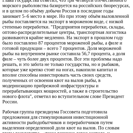
Глава государства отметил, что три четверти отечественного
морского рыболовства базируется на российских биоресурсах,
и в целом по объёму добычи Россия в последние годы
занимает 5–6 место в мире. Но при этому объём выловленной
рыбы поставляется на экспорт в мороженом виде, с низкой
степенью переработки. "Предприятия переработки, склады,
оптово-распределительные центры, транспортная логистика
развиваются крайне медленно. На экспорт в прошлом году
было поставлено 87 процентов мороженой рыбы, а филе и
готовой продукции – всего 7 процентов. Доля мороженой
рыбы на внутреннем рынке составила 56,7 процента, а доля
филе – чуть более двух процентов. Все эти проблемы надо
решать, и это забота не только государства, но и рыбаков,
которые уже крепко стоят на ногах, накопили капитал и
вполне способны инвестировать часть своих средств,
полученных от освоения квот на вылов рыбы, в
модернизацию прибрежной инфраструктуры и
перерабатывающих мощностей, а также в строительство
нового флота", отметил во вступительном слове Президент
России.
Рабочая группа президиума Госсовета подготовила
предложения для стимулирования инвестиционной
активности рыбодобытчиков и переработчиков путем
выделения определенной доли квот на вылов. По словам