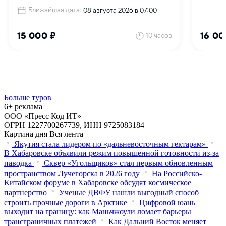
Больше туров
6+ реклама
ООО «Пресс Код ИТ»
ОГРН 1227700267739, ИНН 9725083184
Картина дня
Вся лента
Якутия стала лидером по «дальневосточным гектарам»
В Хабаровске объявили режим повышенной готовности из‑за
паводка
Сквер «Угольщиков» стал первым обновленным
пространством Лучегорска в 2026 году
На Российско-
Китайском форуме в Хабаровске обсудят космическое
партнерство
Ученые ДВФУ нашли выгодный способ
строить прочные дороги в Арктике
Цифровой юань
выходит на границу: как Маньчжоули ломает барьеры
трансграничных платежей
Как Дальний Восток меняет