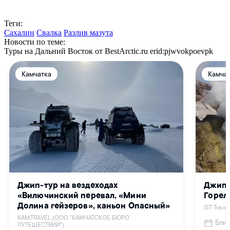
Теги:
Сахалин
Свалка
Разлив мазута
Новости по теме:
Туры на Дальний Восток от BestArctic.ru
erid:pjwvokpoevpk