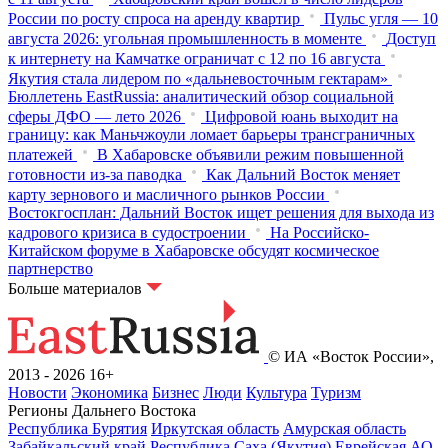
России по росту спроса на аренду квартир
Пульс угля — 10
августа 2026: угольная промышленность в моменте
Доступ
к интернету на Камчатке ограничат с 12 по 16 августа
Якутия стала лидером по «дальневосточным гектарам»
Бюллетень EastRussia: аналитический обзор социальной
сферы ДФО — лето 2026
Цифровой юань выходит на
границу: как Маньчжоули ломает барьеры трансграничных
платежей
В Хабаровске объявили режим повышенной
готовности из‑за паводка
Как Дальний Восток меняет
карту зернового и масличного рынков России
Востокгосплан: Дальний Восток ищет решения для выхода из
кадрового кризиса в судостроении
На Российско-
Китайском форуме в Хабаровске обсудят космическое
партнерство
Больше материалов
© ИА «Восток России»,
2013 - 2026
16+
Новости
Экономика
Бизнес
Люди
Культура
Туризм
Регионы Дальнего Востока
Республика Бурятия
Иркутская область
Амурская область
Забайкальский край
Республика Саха (Якутия)
Еврейская АО