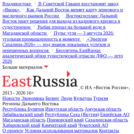
Владивостоке
В Советской Гавани восстановят завод
«Якорь»
Как Дальний Восток меняет карту зернового и
масличного рынков России
Востокгосплан: Дальний
Восток ищет решения для выхода из кадрового кризиса в
судостроении
Рыбак пропал на большой воде в
Магаданской области
Пульс угля — 3 августа 2026:
угольная промышленность в моменте
«Энергия
Сахалина-2026» — под знаком локальных успехов и
нерешенных вопросов
Бюллетень EastRussia:
аналитический обзор туристической отрасли ДФО — лето
2026
Больше материалов
© ИА «Восток России»,
2013 - 2026
16+
Новости
Экономика
Бизнес
Люди
Культура
Туризм
Регионы Дальнего Востока
Республика Бурятия
Иркутская область
Амурская область
Забайкальский край
Республика Саха (Якутия)
Еврейская АО
Магаданская область
Приморский край
Сахалинская область
Хабаровский край
Камчатский край
Чукотский АО
О проекте
Условия использования материалов
Контакты