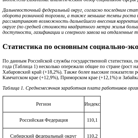
Дальневосточный федеральный округ, согласно последним ста
оборота розничной торговли, а также меньшие темпы роста п
рассматривают возможность дальнейшего внесения корректив в
округе (по средней стоимости квадратного метра жилья бол
доступности, газификации и северного завоза на отдаленные 
Статистика по основным социально-эк
По данным Российской службы государственной статистики, по
года (Таблица 1) несколько опережали общие по стране (рост н
Хабаровский край (+18,2%). Также более высокие показатели р
Камчатском крае (+12,9%), Приморском крае (+12,1%) и Забайка
Таблица 1. Среднемесячная заработная плата работников орган
Регион
Индекс
Российская Федерация
110,1
Сибирский федеральный округ
110,2