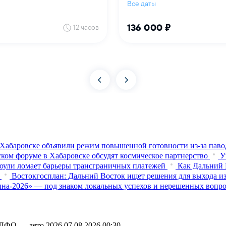
Хабаровске объявили режим повышенной готовности из‑за паво
ком форуме в Хабаровске обсудят космическое партнерство
У
оули ломает барьеры трансграничных платежей
Как Дальний 
Востокгосплан: Дальний Восток ищет решения для выхода из
на-2026» — под знаком локальных успехов и нерешенных вопр
ы ДФО — лето 2026
07.08.2026 00:30