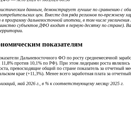
тистическим данным, демонстрирует лучшие по сравнению с об
отребительских цен. Вместе для ряда регионов по-прежнему ха
 программу дальневосточной ипотеки, в том числе увеличения 
ьшинство субъектов ДФО входит в первую десятку по стране).
территории.
ономическим показателям
казатели Дальневосточного ФО по росту среднемесячной зарабо
а 11,8% против 10,1% по РФ). При этом лидерами роста являлись
оста, превосходящие общий по стране показатель за отчетный ме
льском крае (+11,3%). Менее всего заработная плата за отчетны
изаций, май 2026 г., в % к соответствующему месяцу 2025 г.