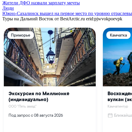
Жители ДФО назвали зарплату мечты
Люди
Южно-Сахалинск вышел на первое место по уровню отраслевы
Туры на Дальний Восток от BestArctic.ru
erid:pjwvokpoevpk