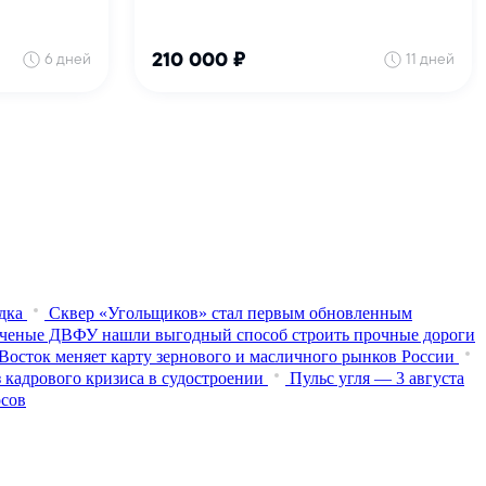
дка
Сквер «Угольщиков» стал первым обновленным
ченые ДВФУ нашли выгодный способ строить прочные дороги
Восток меняет карту зернового и масличного рынков России
 кадрового кризиса в судостроении
Пульс угля — 3 августа
осов