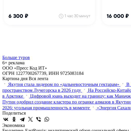
Больше туров
6+ реклама
ООО «Пресс Код ИТ»
ОГРН 1227700267739, ИНН 9725083184
Картина дня
Вся лента
Якутия стала лидером по «дальневосточным гектарам»
В 
пространством Лучегорска в 2026 году
На Российско-Китайс
в Арктике
Цифровой юань выходит на границу: как Маньчж
Путин одобрил создание кластера по огранке алмазов в Якутии
2026: угольная промышленность в моменте
«Энергия Сахали
Поделиться
Экономика
Бюллетень EastRussia: аналитический обзор социальной сфер