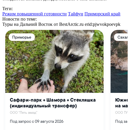
Теги:
Режим повышенной готовности
Тайфун
Приморский край
Новости по теме:
Туры на Дальний Восток от BestArctic.ru
erid:pjwvokpoevpk