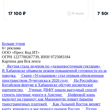
Больше туров
6+ реклама
ООО «Пресс Код ИТ»
ОГРН 1227700267739, ИНН 9725083184
Картина дня
Вся лента
Якутия стала лидером по «дальневосточным гектарам»
В Хабаровске объявили режим повышенной готовности из‑за
паводка
Сквер «Угольщиков» стал первым обновленным
пространством Лучегорска в 2026 году
На Российско-
Китайском форуме в Хабаровске обсудят космическое
партнерство
Ученые ДВФУ нашли выгодный способ
строить прочные дороги в Арктике
Цифровой юань
выходит на границу: как Маньчжоули ломает барьеры
трансграничных платежей
Как Дальний Восток меняет
карту зернового и масличного рынков России
Путин