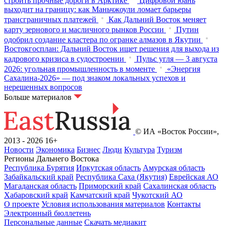
строить прочные дороги в Арктике
Цифровой юань
выходит на границу: как Маньчжоули ломает барьеры
трансграничных платежей
Как Дальний Восток меняет
карту зернового и масличного рынков России
Путин
одобрил создание кластера по огранке алмазов в Якутии
Востокгосплан: Дальний Восток ищет решения для выхода из
кадрового кризиса в судостроении
Пульс угля — 3 августа
2026: угольная промышленность в моменте
«Энергия
Сахалина-2026» — под знаком локальных успехов и
нерешенных вопросов
Больше материалов
© ИА «Восток России»,
2013 - 2026
16+
Новости
Экономика
Бизнес
Люди
Культура
Туризм
Регионы Дальнего Востока
Республика Бурятия
Иркутская область
Амурская область
Забайкальский край
Республика Саха (Якутия)
Еврейская АО
Магаданская область
Приморский край
Сахалинская область
Хабаровский край
Камчатский край
Чукотский АО
О проекте
Условия использования материалов
Контакты
Электронный бюллетень
Персональные данные
Скачать медиакит