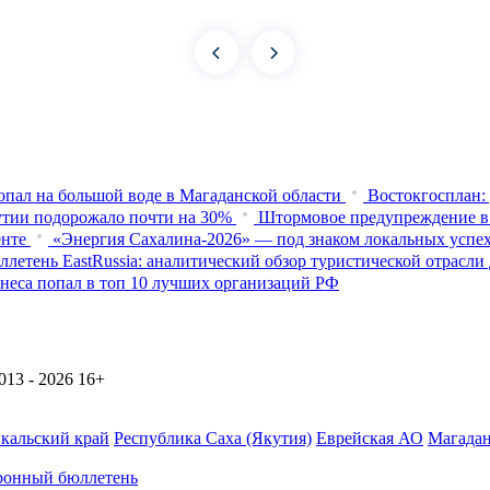
опал на большой воде в Магаданской области
Востокгосплан:
тии подорожало почти на 30%
Штормовое предупреждение в 
енте
«Энергия Сахалина-2026» — под знаком локальных успе
ллетень EastRussia: аналитический обзор туристической отрасл
неса попал в топ 10 лучших организаций РФ
13 - 2026
16+
йкальский край
Республика Саха (Якутия)
Еврейская АО
Магадан
ронный бюллетень