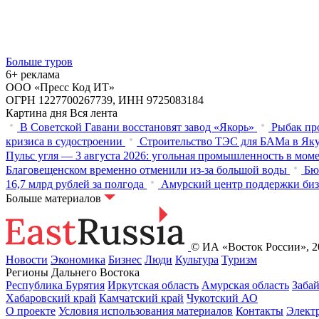
Больше туров
6+ реклама
ООО «Пресс Код ИТ»
ОГРН 1227700267739, ИНН 9725083184
Картина дня
Вся лента
В Советской Гавани восстановят завод «Якорь»
Рыбак пр
кризиса в судостроении
Строительство ТЭС для БАМа в Яку
Пульс угля — 3 августа 2026: угольная промышленность в мом
Благовещенском временно отменили из-за большой воды
Бю
16,7 млрд рублей за полгода
Амурский центр поддержки биз
Больше материалов
© ИА «Восток России», 20
Новости
Экономика
Бизнес
Люди
Культура
Туризм
Регионы Дальнего Востока
Республика Бурятия
Иркутская область
Амурская область
Заба
Хабаровский край
Камчатский край
Чукотский АО
О проекте
Условия использования материалов
Контакты
Элект