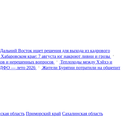
 Дальний Восток ищет решения для выхода из кадрового
Хабаровском крае: 7 августа юг накроют ливни и грозы
хов и нерешенных вопросов
Теплоходы между Хэйхэ и
и ДФО — лето 2026
Жители Бурятии потратили на общепит
ская область
Приморский край
Сахалинская область