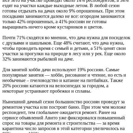
Все лето на участке проводят около 14% респондентов, а 34%
ездят на участки каждые выходные летом. В любой сезон
готовы отдыхать на дачах около 9% опрошенных. При этом
посадками занимаются далеко не все: огородом занимаются
только 42% опрошенных, а 41% россиян не готовы
выращивать ничего кроме кустарников и цветов.
Почти 71% сходятся во мнении, что дача нужна для посиделок
с друзьями и шашлыков. Еще 48% считают, что дача нужна,
чтобы проводить время с семьей и детьми, а 51% ценят свои
участки за прогулки на природе в лесу или у рек. Еще около
32% занимаются рыбалкой на даче.
Для занятий хобби дачи используют 19% россиян. Самые
популярные занятия — хобби, рисование и чтение, но есть и
необычные – пчеловодство и катание на питбайках. Также
20% россиян катаются на велосипедах за городом, а
некоторые устраивают пробежки и сплавы.
Нынешний дачный сезон большинство россиян проведут за
ремонтом участка или построят баню. При этом чем моложе
респондент, тем глобальнее ожидается ремонт. Ранее на
сервисе объявлений Авито уже фиксировался повышенный
спрос на товары для ремонта и строительства — за время
карантина число запросов в этой категории увеличилось на