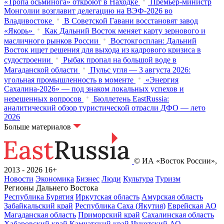
«Тропа осьминога» откроют в Находке
Премьер-министр
Монголии возглавит делегацию на ВЭФ‑2026 во
Владивостоке
В Советской Гавани восстановят завод
«Якорь»
Как Дальний Восток меняет карту зернового и
масличного рынков России
Востокгосплан: Дальний
Восток ищет решения для выхода из кадрового кризиса в
судостроении
Рыбак пропал на большой воде в
Магаданской области
Пульс угля — 3 августа 2026:
угольная промышленность в моменте
«Энергия
Сахалина-2026» — под знаком локальных успехов и
нерешенных вопросов
Бюллетень EastRussia:
аналитический обзор туристической отрасли ДФО — лето
2026
Больше материалов
© ИА «Восток России»,
2013 - 2026
16+
Новости
Экономика
Бизнес
Люди
Культура
Туризм
Регионы Дальнего Востока
Республика Бурятия
Иркутская область
Амурская область
Забайкальский край
Республика Саха (Якутия)
Еврейская АО
Магаданская область
Приморский край
Сахалинская область
Хабаровский край
Камчатский край
Чукотский АО