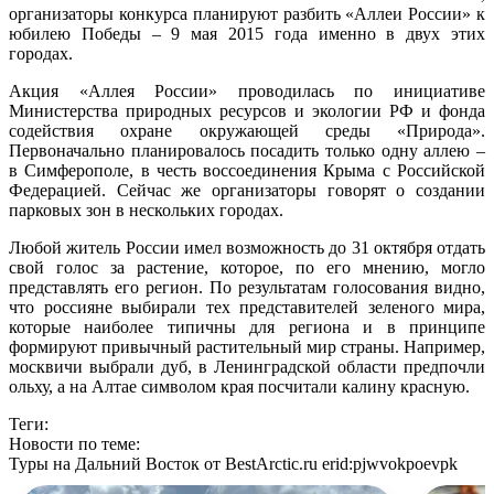
организаторы конкурса планируют разбить «Аллеи России» к
юбилею Победы – 9 мая 2015 года именно в двух этих
городах.
Акция «Аллея России» проводилась по инициативе
Министерства природных ресурсов и экологии РФ и фонда
содействия охране окружающей среды «Природа».
Первоначально планировалось посадить только одну аллею –
в Симферополе, в честь воссоединения Крыма с Российской
Федерацией. Сейчас же организаторы говорят о создании
парковых зон в нескольких городах.
Любой житель России имел возможность до 31 октября отдать
свой голос за растение, которое, по его мнению, могло
представлять его регион. По результатам голосования видно,
что россияне выбирали тех представителей зеленого мира,
которые наиболее типичны для региона и в принципе
формируют привычный растительный мир страны. Например,
москвичи выбрали дуб, в Ленинградской области предпочли
ольху, а на Алтае символом края посчитали калину красную.
Теги:
Новости по теме:
Туры на Дальний Восток от BestArctic.ru
erid:pjwvokpoevpk