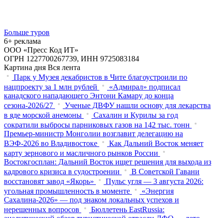
Больше туров
6+ реклама
ООО «Пресс Код ИТ»
ОГРН 1227700267739, ИНН 9725083184
Картина дня
Вся лента
Парк у Музея декабристов в Чите благоустроили по
нацпроекту за 1 млн рублей
«Адмирал» подписал
канадского нападающего Энтони Камару до конца
сезона-2026/27
Ученые ДВФУ нашли основу для лекарства
в яде морской анемоны
Сахалин и Курилы за год
сократили выбросы парниковых газов на 142 тыс. тонн
Премьер-министр Монголии возглавит делегацию на
ВЭФ‑2026 во Владивостоке
Как Дальний Восток меняет
карту зернового и масличного рынков России
Востокгосплан: Дальний Восток ищет решения для выхода из
кадрового кризиса в судостроении
В Советской Гавани
восстановят завод «Якорь»
Пульс угля — 3 августа 2026:
угольная промышленность в моменте
«Энергия
Сахалина-2026» — под знаком локальных успехов и
нерешенных вопросов
Бюллетень EastRussia: