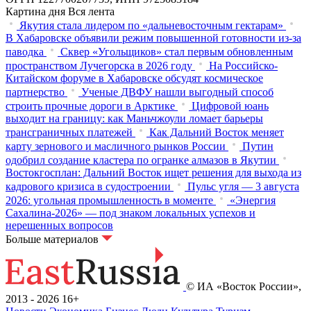
Картина дня
Вся лента
Якутия стала лидером по «дальневосточным гектарам»
В Хабаровске объявили режим повышенной готовности из‑за
паводка
Сквер «Угольщиков» стал первым обновленным
пространством Лучегорска в 2026 году
На Российско-
Китайском форуме в Хабаровске обсудят космическое
партнерство
Ученые ДВФУ нашли выгодный способ
строить прочные дороги в Арктике
Цифровой юань
выходит на границу: как Маньчжоули ломает барьеры
трансграничных платежей
Как Дальний Восток меняет
карту зернового и масличного рынков России
Путин
одобрил создание кластера по огранке алмазов в Якутии
Востокгосплан: Дальний Восток ищет решения для выхода из
кадрового кризиса в судостроении
Пульс угля — 3 августа
2026: угольная промышленность в моменте
«Энергия
Сахалина-2026» — под знаком локальных успехов и
нерешенных вопросов
Больше материалов
© ИА «Восток России»,
2013 - 2026
16+