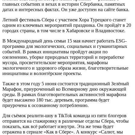
главных событиях и вехах в истории Сбербанка, памятных
датах и интересных фактах. Он уже доступен на сайте банка.
Летний фестиваль Сбера с участием Хора Турецкого станет
одним из ключевых мероприятий праздника. Он пройдёт в 20
городах страны, в том числе в Хабаровске и Владивостоке.
В Международный день семьи 15 мая начнет работать ESG-
программа для экологических, социальных и гуманитарных
событий. В рамках инициативы пройдут акции по
озеленению, уборке природных территорий и переработке
мусора, просветительские мероприятия, марафоны
экологичного и здорового образа жизни, благотворительные
инициативы и волонтёрские проекты.
Также в этом году 5 июня состоится традиционный Зелёный
Марафон, приуроченный ко Всемирному дню окружающей
среды. В рамках благотворительных активностей марафона
будет высажено 180 тыс. деревьев, программа будет
приурочена к осознанному потреблению.
Для съёмок реалити-шоу в TikTok команда из пяти блогеров
отправится на стажировку в различные отделы Сбера, чтобы
показать, как всё работает изнутри. Эта же тема будет
отражена в сериале «Как в Сбере». А конкурс «Салют, мы