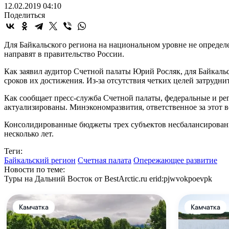
12.02.2019 04:10
Поделиться
Для Байкальского региона на национальном уровне не определ
направят в правительство России.
Как заявил аудитор Счетной палаты Юрий Росляк, для Байкальс
сроков их достижения. Из-за отсутствия четких целей затрудн
Как сообщает пресс-служба Счетной палаты, федеральные и ре
актуализированы. Минэкономразвития, ответственное за этот в
Консолидированные бюджеты трех субъектов несбалансированы,
несколько лет.
Теги:
Байкальский регион
Счетная палата
Опережающее развитие
Новости по теме:
Туры на Дальний Восток от BestArctic.ru
erid:pjwvokpoevpk