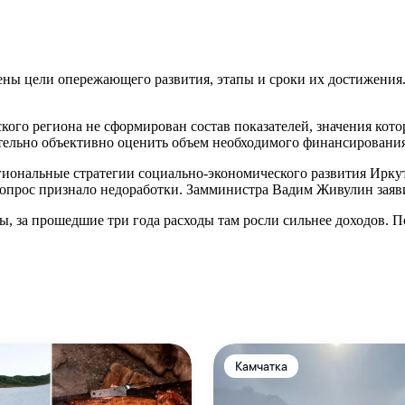
ены цели опережающего развития, этапы и сроки их достижения
кого региона не сформирован состав показателей, значения кот
ительно объективно оценить объем необходимого финансирования
гиональные стратегии социально-экономического развития Иркут
опрос признало недоработки. Замминистра Вадим Живулин заявил
 за прошедшие три года расходы там росли сильнее доходов. П