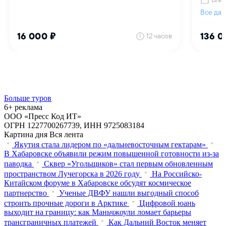
Больше туров
6+ реклама
ООО «Пресс Код ИТ»
ОГРН 1227700267739, ИНН 9725083184
Картина дня
Вся лента
Якутия стала лидером по «дальневосточным гектарам»
В Хабаровске объявили режим повышенной готовности из‑за
паводка
Сквер «Угольщиков» стал первым обновленным
пространством Лучегорска в 2026 году
На Российско-
Китайском форуме в Хабаровске обсудят космическое
партнерство
Ученые ДВФУ нашли выгодный способ
строить прочные дороги в Арктике
Цифровой юань
выходит на границу: как Маньчжоули ломает барьеры
трансграничных платежей
Как Дальний Восток меняет