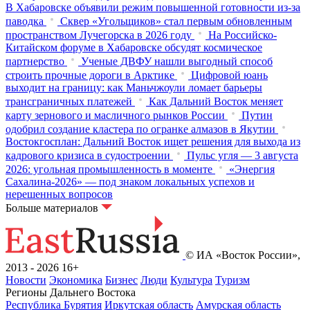
В Хабаровске объявили режим повышенной готовности из‑за
паводка
Сквер «Угольщиков» стал первым обновленным
пространством Лучегорска в 2026 году
На Российско-
Китайском форуме в Хабаровске обсудят космическое
партнерство
Ученые ДВФУ нашли выгодный способ
строить прочные дороги в Арктике
Цифровой юань
выходит на границу: как Маньчжоули ломает барьеры
трансграничных платежей
Как Дальний Восток меняет
карту зернового и масличного рынков России
Путин
одобрил создание кластера по огранке алмазов в Якутии
Востокгосплан: Дальний Восток ищет решения для выхода из
кадрового кризиса в судостроении
Пульс угля — 3 августа
2026: угольная промышленность в моменте
«Энергия
Сахалина-2026» — под знаком локальных успехов и
нерешенных вопросов
Больше материалов
© ИА «Восток России»,
2013 - 2026
16+
Новости
Экономика
Бизнес
Люди
Культура
Туризм
Регионы Дальнего Востока
Республика Бурятия
Иркутская область
Амурская область