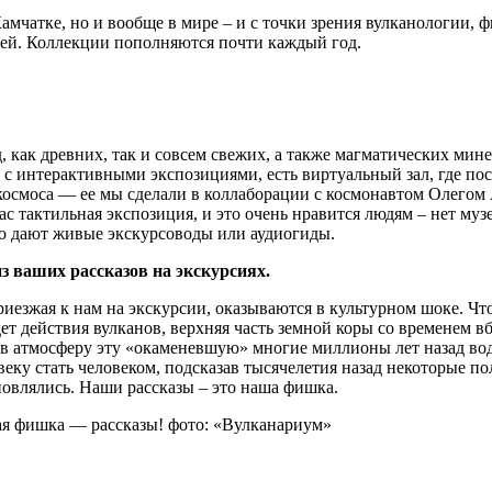
Камчатке, но и вообще в мире – и с точки зрения вулканологии,
узей. Коллекции пополняются почти каждый год.
 как древних, так и совсем свежих, а также магматических мин
х с интерактивными экспозициями, есть виртуальный зал, где по
 космоса — ее мы сделали в коллаборации с космонавтом Олегом
ас тактильная экспозиция, и это очень нравится людям – нет м
ую дают живые экскурсоводы или аудиогиды.
з ваших рассказов на экскурсиях.
иезжая к нам на экскурсии, оказываются в культурном шоке. Чт
ет действия вулканов, верхняя часть земной коры со временем в
атмосферу эту «окаменевшую» многие миллионы лет назад воду.
веку стать человеком, подсказав тысячелетия назад некоторые по
новлялись. Наши рассказы – это наша фишка.
ая фишка — рассказы! фото: «Вулканариум»