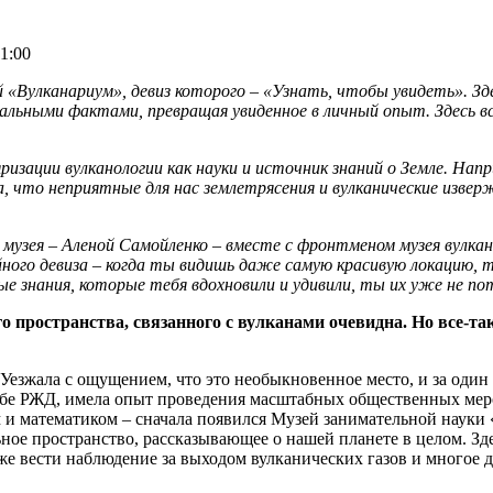
1:00
 «Вулканариум», девиз которого – «Узнать, чтобы увидеть». Зд
льными фактами, превращая увиденное в личный опыт. Здесь в
ризации вулканологии как науки и источник знаний о Земле. Напр
, что неприятные для нас землетрясения и вулканические изве
ц музея – Аленой Самойленко – вместе с фронтменом музея вулк
йного девиза – когда ты видишь даже самую красивую локацию,
е знания, которые тебя вдохновили и удивили, ты их уже не по
о пространства, связанного с вулканами очевидна. Но все-та
. Уезжала с ощущением, что это необыкновенное место, и за оди
лужбе РЖД, имела опыт проведения масштабных общественных мер
ом и математиком – сначала появился Музей занимательной наук
льное пространство, рассказывающее о нашей планете в целом. З
же вести наблюдение за выходом вулканических газов и многое д