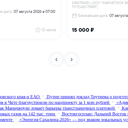
овского края и ЕАО
Путин принял доклад Трутнева о подго
в в Чите благоустроили по нацпроекту за 1 млн рублей
«Адми
ак Маньчжоули ломает барьеры трансграничных платежей
Ка
вых газов на 142 тыс. тонн
Востокгосплан: Дальний Восток 
оменте
«Энергия Сахалина-2026» — под знаком локальных ус