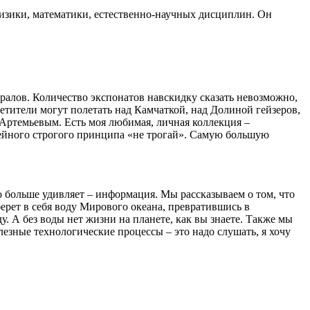
 физики, математики, естественно-научных дисциплин. Он
ералов. Количество экспонатов навскидку сказать невозможно,
сетители могут полетать над Камчаткой, над Долиной гейзеров,
 Артемьевым. Есть моя любимая, личная коллекция –
узейного строгого принципа «не трогай». Самую большую
о больше удивляет – информация. Мы рассказываем о том, что
берет в себя воду Мирового океана, превратившись в
 А без воды нет жизни на планете, как вы знаете. Также мы
лезные технологические процессы – это надо слушать, я хочу