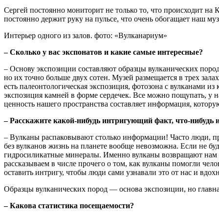
Сергей постоянно мониторит не только то, что происходит на 
постоянно держит руку на пульсе, что очень обогащает наш м
Интерьер одного из залов. фото: «Вулканариум»
– Сколько у вас экспонатов и какие самые интересные?
– Основу экспозиции составляют образцы вулканических пород,
но их точно больше двух сотен. Музей размещается в трех зала
есть палеонтологическая экспозиция, фотозона с вулканами из
экспозиция камней в форме сердечек. Все можно пощупать, у н
ценность нашего пространства составляет информация, котор
– Расскажите какой-нибудь интригующий факт, что-нибудь и
– Вулканы распаковывают столько информации! Часто люди, пр
без вулканов жизнь на планете вообще невозможна. Если не буд
гидросиликатные минералы. Именно вулканы возвращают нам в 
рассказываем в числе прочего о том, как вулканы помогли чело
оставить интригу, чтобы люди сами узнавали это от нас и вдох
Образцы вулканических пород — основа экспозиции, но главн
– Какова статистика посещаемости?