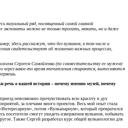
есь визуальный ряд, посвященный самой главной
се экспонаты можно не только трогать, нюхать, но и даже
имер, здесь расскажут, что без вулканов, в том числе и
ржения свидетельствуют об жизненно важных процессах,
анологом Сергеем Самойленко (по совместительству ее мужем)
 то через какое-то время впечатления стираются, вытесняются
теряешь.
ки речь о вашей истории – почему именно музей, почему
н приезд невозможно прочувствовать всю красоту и дух
оприятий, за плечами много проектов. Весь мой опыт стала
и «Интересариум», потом «Вулканариум», который превратился
десь посетители смогут увидеть извержения вулканов, побывать
ругое. Также Сергей разработал курс общей вулканологии для