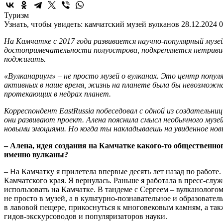
Туризм
Узнать, чтобы увидеть: камчатский музей вулканов
28.12.2024 0
На Камчатке с 2017 года развивается научно-популярный музей
достопримечательности полуострова, подкрепляется нетривиа
поджигать.
«Вулканариум» – не просто музей о вулканах. Это центр популя
активных в наше время, жизнь на планете была бы невозможна
протекающих в недрах планет.
Корреспондент EastRussia побеседовал с одной из создательни
они развивают проект. Алена пояснила смысл необычного музе
новыми эмоциями. Но когда ты накладываешь на увиденное новы
– Алена, идея создания на Камчатке какого-то общественног
именно вулканы?
– На Камчатку я прилетела впервые десять лет назад по работе
Камчатского края. Я вернулась. Раньше я работала в пресс-с
использовать на Камчатке. В тандеме с Сергеем – вулканолог
не просто в музей, а в культурно-познавательное и образовате
в лавовой пещере, прикоснуться к многовековым камням, а так
гидов-экскурсоводов и популяризаторов науки.