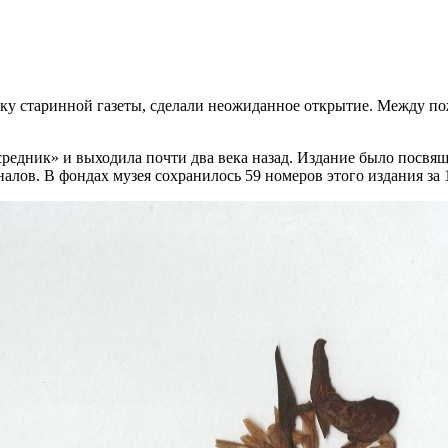
вку старинной газеты, сделали неожиданное открытие. Между п
осредник» и выходила почти два века назад. Издание было посв
лов. В фондах музея сохранилось 59 номеров этого издания за 1