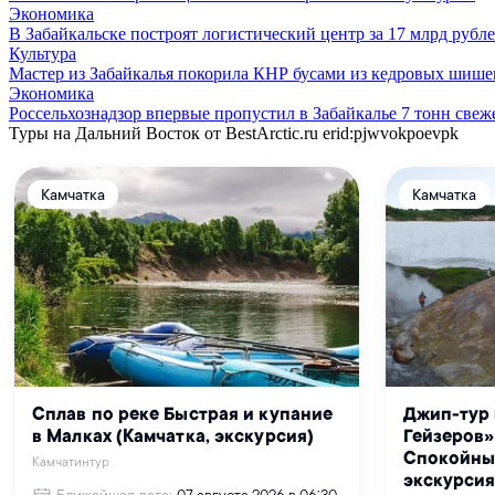
Экономика
В Забайкальске построят логистический центр за 17 млрд рубл
Культура
Мастер из Забайкалья покорила КНР бусами из кедровых шише
Экономика
Россельхознадзор впервые пропустил в Забайкалье 7 тонн св
Туры на Дальний Восток от BestArctic.ru
erid:pjwvokpoevpk