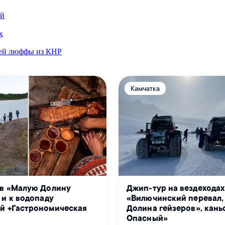
ей
к
ежей люффы из КНР