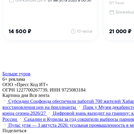
Больше туров
6+ реклама
ООО «Пресс Код ИТ»
ОГРН 1227700267739, ИНН 9725083184
Картина дня
Вся лента
Субсидии Соцфонда обеспечили работой 700 жителей Хабар
восстановления цен на бриллианты
Парк у Музея декабристо
конца сезона-2026/27
Цифровой юань выходит на границу: к
России
Сахалин и Курилы за год сократили выбросы парнико
Пульс угля — 3 августа 2026: угольная промышленность в м
Поделиться