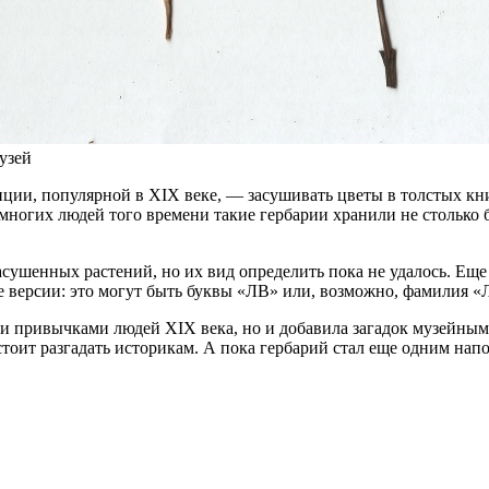
узей
диции, популярной в XIX веке, — засушивать цветы в толстых к
 многих людей того времени такие гербарии хранили не столько
асушенных растений, но их вид определить пока не удалось. Ещ
версии: это могут быть буквы «ЛВ» или, возможно, фамилия «
 и привычками людей XIX века, но и добавила загадок музейным
дстоит разгадать историкам. А пока гербарий стал еще одним на