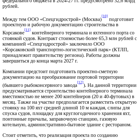
федерального бюджета в 2024-27 гг. предусмотрено 32,6 млрд
рублей.
[10]
Между тем ООО «Спецгидрострой» (Москва)
подготовит
проектную и рабочую документацию строительства в
[11]
Корсакове
контейнерного терминала и яхтенного порта со
стоянкой судов. Контракт стоимостью более 65,3 млн рублей с
компанией «Спецгидрострой» заключило ООО
«Корсаковский транспортно-логистический парк» (КТЛП,
принадлежит правительству региона). Работы должны
завершиться до конца марта 2027 г.
Компании предстоит подготовить проектно-сметную
документацию на преобразование портовой территории
[12]
(бывшего рыбоконсервного завода
). На данной территории
предусматривается строительство контейнерного терминала
вместимостью не менее 200 контейнеров (20 и 40-футовых) в
месяц. Также на участке предполагается разместить открытую
стоянку на 100 яхт средней длиной 10 м каждая, слипы для
спуска судов, площадку для круглогодичного хранения яхт,
понтонные причалы, заправочную станцию, газовую
котельную, административно-бытовое здание с рестораном.
Стоит отметить, что реализация проекта по созданию