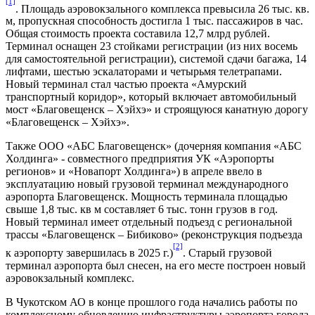
[1]
. Площадь аэровокзального комплекса превысила 26 тыс. кв.
м, пропускная способность достигла 1 тыс. пассажиров в час.
Общая стоимость проекта составила 12,7 млрд рублей.
Терминал оснащен 23 стойками регистрации (из них восемь
для самостоятельной регистрации), системой сдачи багажа, 14
лифтами, шестью эскалаторами и четырьмя телетрапами.
Новый терминал стал частью проекта «Амурский
транспортный коридор», который включает автомобильный
мост «Благовещенск – Хэйхэ» и строящуюся канатную дорогу
«Благовещенск – Хэйхэ».
Также ООО «АБС Благовещенск» (дочерняя компания «АБС
Холдинга» - совместного предприятия УК «Аэропорты
регионов» и «Новапорт Холдинга») в апреле ввело в
эксплуатацию новый грузовой терминал международного
аэропорта Благовещенск. Мощность терминала площадью
свыше 1,8 тыс. кв м составляет 6 тыс. тонн грузов в год.
Новый терминал имеет отдельный подъезд с региональной
трассы «Благовещенск – Бибиково» (реконструкция подъезда
[2]
к аэропорту завершилась в 2025 г.)
. Старый грузовой
терминал аэропорта был снесен, на его месте построен новый
аэровокзальный комплекс.
В Чукотском АО в конце прошлого года начались работы по
комплексному обновлению инфраструктуры аэропорта города