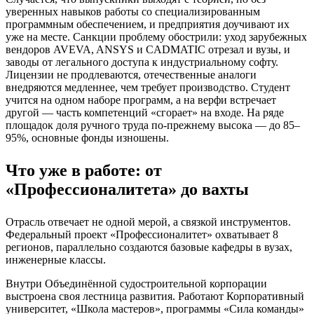
уверенных навыков работы со специализированным
программным обеспечением, и предприятия доучивают их
уже на месте. Санкции проблему обострили: уход зарубежных
вендоров AVEVA, ANSYS и CADMATIC отрезал и вузы, и
заводы от легального доступа к индустриальному софту.
Лицензии не продлеваются, отечественные аналоги
внедряются медленнее, чем требует производство. Студент
учится на одном наборе программ, а на верфи встречает
другой — часть компетенций «сгорает» на входе. На ряде
площадок доля ручного труда по-прежнему высока — до 85–
95%, основные фонды изношены.
Что уже в работе: от
«Профессионалитета» до вахты
Отрасль отвечает не одной мерой, а связкой инструментов.
Федеральный проект «Профессионалитет» охватывает 8
регионов, параллельно создаются базовые кафедры в вузах,
инженерные классы.
Внутри Объединённой судостроительной корпорации
выстроена своя лестница развития. Работают Корпоративный
университет, «Школа мастеров», программы «Сила команды»