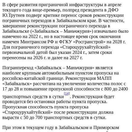
В сфере развития приграничной инфраструктуры в апреле
текущего года вице-премьер, полпред президента в ДФО
Ю.Трутнев подверг критике перенос сроков реконструкции
пограничных переходов в Забайкальском крае. В частности,
завершение реконструкции пограничного перехода в
Забайкальске («Забайкальск – Маньчжурия») изначально было
намечено на 2022 г., но в настоящее время срок окончания
намечен Минтрансом РФ и ФГКУ «Росгранстрой» на 2028 г.
Для пограничного перехода «Староцурухайтуйский»
первоначальной датой был указан 2024 г., затем сроки
перенесены на 2026 г. и далее на 2027 г.
Погранпереход «Забайкальск – Маньчжурия» является
наиболее крупным автомобильным пунктом пропуска на
российско-китайской границе. Реконструкция МАПП
«Забайкальск» рассчитана на увеличение количества полос с
17 до 28 и повышение пропускной способности с 800 до 2400
[14]
транспортных средств в сутки
. Реконструкция будет
проводится без остановки работы пункта пропуска.
Пропускная способность пункта пропуска
«Староцурухайтуйский» после реконструкции должна
вырасти с 50 до 700 транспортных средств в сутки.
При этом в текущем году в Забайкальском и Приморском