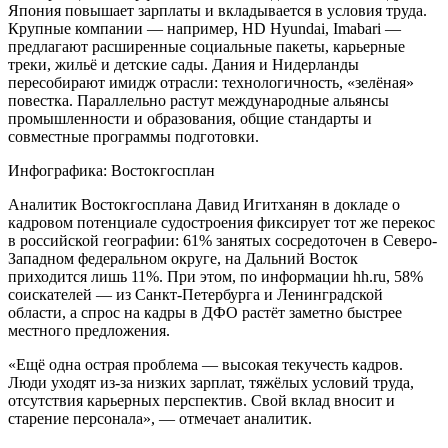
Япония повышает зарплаты и вкладывается в условия труда.
Крупные компании — например, HD Hyundai, Imabari —
предлагают расширенные социальные пакеты, карьерные
треки, жильё и детские сады. Дания и Нидерланды
пересобирают имидж отрасли: технологичность, «зелёная»
повестка. Параллельно растут международные альянсы
промышленности и образования, общие стандарты и
совместные программы подготовки.
Инфографика: Востокгосплан
Аналитик Востокгосплана Давид Игитханян в докладе о
кадровом потенциале судостроения фиксирует тот же перекос
в российской географии: 61% занятых сосредоточен в Северо-
Западном федеральном округе, на Дальний Восток
приходится лишь 11%. При этом, по информации hh.ru, 58%
соискателей — из Санкт-Петербурга и Ленинградской
области, а спрос на кадры в ДФО растёт заметно быстрее
местного предложения.
«Ещё одна острая проблема — высокая текучесть кадров.
Люди уходят из-за низких зарплат, тяжёлых условий труда,
отсутствия карьерных перспектив. Свой вклад вносит и
старение персонала», — отмечает аналитик.