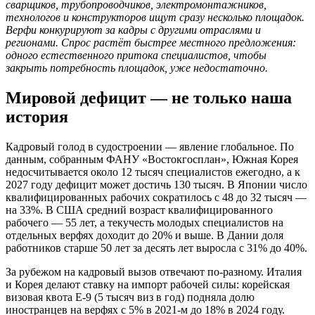
сварщиков, трубопроводчиков, электромонтажников,
технологов и конструкторов ищут сразу несколько площадок.
Верфи конкурируют за кадры с другими отраслями и
регионами. Спрос растёт быстрее местного предложения:
одного естественного притока специалистов, чтобы
закрыть потребность площадок, уже недостаточно.
Мировой дефицит — не только наша
история
Кадровый голод в судостроении — явление глобальное. По
данным, собранным ФАНУ «Востокгосплан», Южная Корея
недосчитывается около 12 тысяч специалистов ежегодно, а к
2027 году дефицит может достичь 130 тысяч. В Японии число
квалифицированных рабочих сократилось с 48 до 32 тысяч —
на 33%. В США средний возраст квалифицированного
рабочего — 55 лет, а текучесть молодых специалистов на
отдельных верфях доходит до 20% и выше. В Дании доля
работников старше 50 лет за десять лет выросла с 31% до 40%.
За рубежом на кадровый вызов отвечают по-разному. Италия
и Корея делают ставку на импорт рабочей силы: корейская
визовая квота E-9 (5 тысяч виз в год) подняла долю
иностранцев на верфях с 5% в 2021-м до 18% в 2024 году.