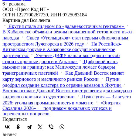
6+ реклама
ООО «Пресс Код ИТ»
ОГРН 1227700267739, ИНН 9725083184
Картина дня
Вся лента
Якутия стала лидером по «дальневосточным гектарам»
В Хабаровске объявили режим повышенной готовности из‑за
паводка
Сквер «Угольщиков» стал первым обновленным
пространством Лучегорска в 2026 году
На Российско-
Китайском форуме в Хабаровске обсудят космическое
партнерство
Ученые ДВФУ нашли выгодный способ
строить прочные дороги в Арктике
Цифровой юань
выходит на границу: как Маньчжоули ломает барьеры
трансграничных платежей
Как Дальний Восток меняет
карту зернового и масличного рынков России
Путин
одобрил создание кластера по огранке алмазов в Якутии
Востокгосплан: Дальний Восток ищет решения для выхода из
кадрового кризиса в судостроении
Пульс угля — 3 августа
2026: угольная промышленность в моменте
«Энергия
Сахалина-2026» — под знаком локальных успехов и
нерешенных вопросов
Поделиться
Бизнес