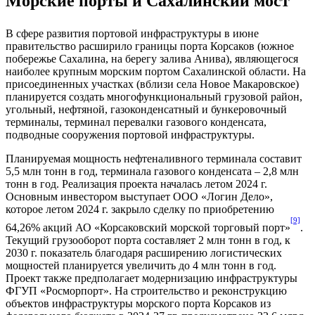
Морские порты и Сахалинский мост
В сфере развития портовой инфраструктуры в июне
правительство расширило границы порта Корсаков (южное
побережье Сахалина, на берегу залива Анива), являющегося
наиболее крупным морским портом Сахалинской области. На
присоединенных участках (вблизи села Новое Макаровское)
планируется создать многофункциональный грузовой район,
угольный, нефтяной, газоконденсатный и бункеровочный
терминалы, терминал перевалки газового конденсата,
подводные сооружения портовой инфраструктуры.
Планируемая мощность нефтеналивного терминала составит
5,5 млн тонн в год, терминала газового конденсата – 2,8 млн
тонн в год. Реализация проекта началась летом 2024 г.
Основным инвестором выступает ООО «Логин Дело»,
которое летом 2024 г. закрыло сделку по приобретению
[9]
64,26% акций АО «Корсаковский морской торговый порт»
.
Текущий грузооборот порта составляет 2 млн тонн в год, к
2030 г. показатель благодаря расширению логистических
мощностей планируется увеличить до 4 млн тонн в год.
Проект также предполагает модернизацию инфраструктуры
ФГУП «Росморпорт». На строительство и реконструкцию
объектов инфраструктуры морского порта Корсаков из