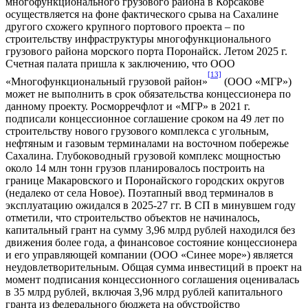
многофункционального грузового района в Корсакове
осуществляется на фоне фактического срыва на Сахалине
другого схожего крупного портового проекта – по
строительству инфраструктуры многофункционального
грузового района морского порта Поронайск. Летом 2025 г.
Счетная палата пришла к заключению, что ООО
[13]
«Многофункциональный грузовой район»
(ООО «МГР»)
может не выполнить в срок обязательства концессионера по
данному проекту. Росморречфлот и «МГР» в 2021 г.
подписали концессионное соглашение сроком на 49 лет по
строительству нового грузового комплекса с угольным,
нефтяным и газовым терминалами на восточном побережье
Сахалина. Глубоководный грузовой комплекс мощностью
около 14 млн тонн грузов планировалось построить на
границе Макаровского и Поронайского городских округов
(недалеко от села Новое). Поэтапный ввод терминалов в
эксплуатацию ожидался в 2025-27 гг. В СП в минувшем году
отметили, что строительство объектов не начиналось,
капитальный грант на сумму 3,96 млрд рублей находился без
движения более года, а финансовое состояние концессионера
и его управляющей компании (ООО «Синее море») является
неудовлетворительным. Общая сумма инвестиций в проект на
момент подписания концессионного соглашения оценивалась
в 35 млрд рублей, включая 3,96 млрд рублей капитального
гранта из федерального бюджета на обустройство