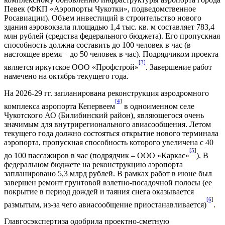
Певек (ФКП «Аэропорты Чукотки», подведомственное
Росавиации). Объем инвестиций в строительство нового
здания аэровокзала площадью 1,4 тыс. кв. м составляет 783,4
млн рублей (средства федерального бюджета). Его пропускная
способность должна составить до 100 человек в час (в
настоящее время – до 50 человек в час). Подрядчиком проекта
[3]
является иркутское ООО «Профстрой»
. Завершение работ
намечено на октябрь текущего года.
На 2026-29 гг. запланирована реконструкция аэродромного
[4]
комплекса аэропорта Кепервеем
в одноименном селе
Чукотского АО (Билибинский район), являющегося очень
значимым для внутрирегионального авиасообщения. Летом
текущего года должно состояться открытие нового терминала
аэропорта, пропускная способность которого увеличена с 40
[5]
до 100 пассажиров в час (подрядчик – ООО «Каркас»
). В
федеральном бюджете на реконструкцию аэропорта
запланировано 5,3 млрд рублей. В рамках работ в июне был
завершен ремонт грунтовой взлетно-посадочной полосы (ее
покрытие в период дождей и таяния снега оказывается
[6]
размытым, из-за чего авиасообщение приостанавливается)
.
Главгосэкспертиза одобрила проектно-сметную