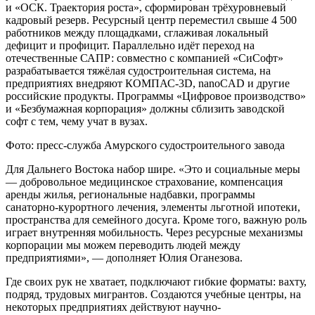
и «ОСК. Траектория роста», сформирован трёхуровневый
кадровый резерв. Ресурсный центр переместил свыше 4 500
работников между площадками, сглаживая локальный
дефицит и профицит. Параллельно идёт переход на
отечественные САПР: совместно с компанией «СиСофт»
разрабатывается тяжёлая судостроительная система, на
предприятиях внедряют КОМПАС-3D, nanoCAD и другие
российские продукты. Программы «Цифровое производство»
и «Безбумажная корпорация» должны сблизить заводской
софт с тем, чему учат в вузах.
Фото: пресс-служба Амурского судостроительного завода
Для Дальнего Востока набор шире. «Это и социальные меры
— добровольное медицинское страхование, компенсация
аренды жилья, региональные надбавки, программы
санаторно-курортного лечения, элементы льготной ипотеки,
пространства для семейного досуга. Кроме того, важную роль
играет внутренняя мобильность. Через ресурсные механизмы
корпорации мы можем переводить людей между
предприятиями», — дополняет Юлия Оганезова.
Где своих рук не хватает, подключают гибкие форматы: вахту,
подряд, трудовых мигрантов. Создаются учебные центры, на
некоторых предприятиях действуют научно-