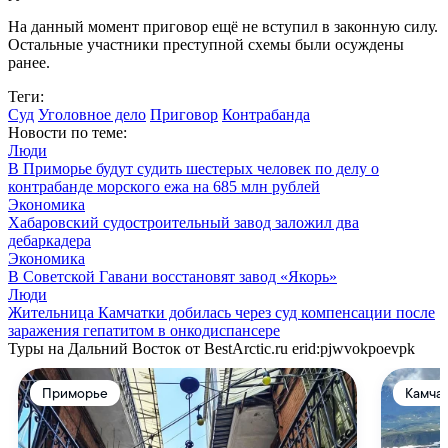
На данный момент приговор ещё не вступил в законную силу.
Остальные участники преступной схемы были осуждены
ранее.
Теги:
Суд
Уголовное дело
Приговор
Контрабанда
Новости по теме:
Люди
В Приморье будут судить шестерых человек по делу о
контрабанде морского ежа на 685 млн рублей
Экономика
Хабаровский судостроительный завод заложил два
дебаркадера
Экономика
В Советской Гавани восстановят завод «Якорь»
Люди
Жительница Камчатки добилась через суд компенсации после
заражения гепатитом в онкодиспансере
Туры на Дальний Восток от BestArctic.ru
erid:pjwvokpoevpk