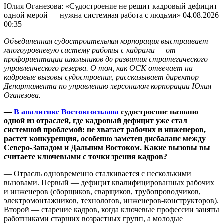
Юлия Оганезова: «Судостроение не решит кадровый дефицит
одной мерой — нужна системная работа с людьми»
04.08.2026
00:35
Объединенная судостроительная корпорация выстраивает
многоуровневую систему работы с кадрами — от
профориентации школьников до развития стратегического
управленческого резерва. О том, как ОСК отвечает на
кадровые вызовы судостроения, рассказывает директор
Департамента по управлению персоналом корпорации Юлия
Оганезова.
—
В аналитике Востокгосплана
судостроение названо
одной из отраслей, где кадровый дефицит уже стал
системной проблемой: не хватает рабочих и инженеров,
растет конкуренция, особенно заметен дисбаланс между
Северо‑Западом и Дальним Востоком. Какие вызовы вы
считаете ключевыми с точки зрения кадров?
— Отрасль одновременно сталкивается с несколькими
вызовами. Первый — дефицит квалифицированных рабочих
и инженеров (сборщиков, сварщиков, трубопроводчиков,
электромонтажников, технологов, инженеров-конструкторов).
Второй — старение кадров, когда ключевые профессии заняты
работниками старших возрастных групп, а молодые