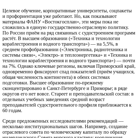
Целевое обучение, корпоративные университеты, соцпакеты
и профориентация уже работают. Но, как показывают
материалы ФАНУ «Востокгосплан», эти меры пока не
сложились в единую государственно-отраслевую политику.
По России приём на ряд связанных с судостроением программ
растёт. В высшем образовании («Техника и технологии
кораблестроения и водного транспорта») — на 5,5%, в
среднем профобразовании («Электроника, радиотехника и
системы связи», «Электро- и теплоэнергетика» и «Техника и
технологии кораблестроения и водного транспорта») — почти
на 7%. Однако ключевые регионы, включая Приморский край,
одновременно фиксируют спад показателей (приём учащихся,
общая численность контингента) в обеих системах
подготовки. Высшее образование по-прежнему
сконцентрировано в Санкт-Петербурге и Приморье; в ряде
округов его нет вовсе. Стареет и преподавательский состав: в
отдельных учебных заведениях средний возраст
преподавателей судостроительного профиля приближается к
60 годам.
Среди предложенных исследователями рекомендаций —
несколько институциональных шагов. Например, создание
отраслевого совета по человеческому капиталу по образцу
нидерландского Совета морского кластера: координация