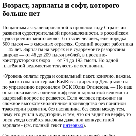
Возраст, зарплаты и софт, которого
больше нет
По данным актуализированной в прошлом году Стратегии
развития судостроительной промышленности, в российском
судостроении занято около 165 тысяч человек, ещё порядка
500 тысяч — в смежных отраслях. Средний возраст работника
— 45 лет. Зарплаты на верфях и в судоремонте разбросаны
широко — от 46 до 209 тысяч рублей, в проектно-
конструкторских бюро — от 74 до 193 тысяч. Но одной
платёжной ведомостью текучесть не остановить.
«Уровень оплаты труда и социальный пакет, конечно, важны,
— рассказала в интервью EastRussia директор Департамента
по управлению персоналом ОСК Юлия Оганезова. — Но наш
опыт показывает: одними цифрами в зарплатной ведомости
кадровый вопрос не решается. Если человек приходит на
сложное высокотехнологичное производство без понятной
траектории развития, без наставника, без связи между тем,
чему его учили в аудитории, и тем, что он видит на верфи, то
риск ухода остаётся высоким даже при конкурентной
зарплате» (см. полный текст
интервью
).
Случается, что выпускники выходят с теорией, но без