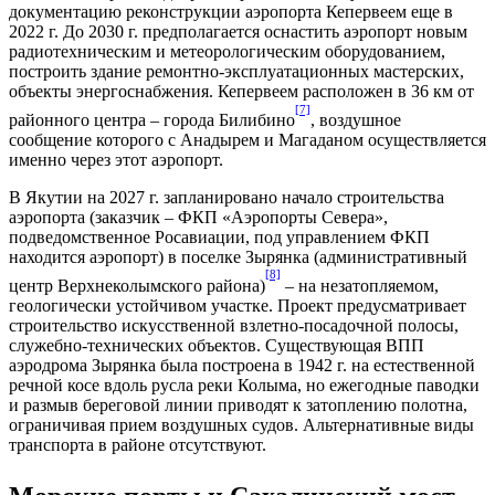
документацию реконструкции аэропорта Кепервеем еще в
2022 г. До 2030 г. предполагается оснастить аэропорт новым
радиотехническим и метеорологическим оборудованием,
построить здание ремонтно-эксплуатационных мастерских,
объекты энергоснабжения. Кепервеем расположен в 36 км от
[7]
районного центра – города Билибино
, воздушное
сообщение которого с Анадырем и Магаданом осуществляется
именно через этот аэропорт.
В Якутии на 2027 г. запланировано начало строительства
аэропорта (заказчик – ФКП «Аэропорты Севера»,
подведомственное Росавиации, под управлением ФКП
находится аэропорт) в поселке Зырянка (административный
[8]
центр Верхнеколымского района)
– на незатопляемом,
геологически устойчивом участке. Проект предусматривает
строительство искусственной взлетно-посадочной полосы,
служебно-технических объектов. Существующая ВПП
аэродрома Зырянка была построена в 1942 г. на естественной
речной косе вдоль русла реки Колыма, но ежегодные паводки
и размыв береговой линии приводят к затоплению полотна,
ограничивая прием воздушных судов. Альтернативные виды
транспорта в районе отсутствуют.