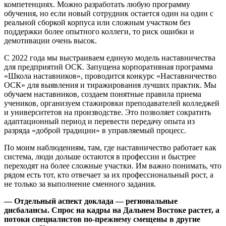
компетенциях. Можно разработать любую программу
обучения, но если новый сотрудник остается один на один с
реальной сборкой корпуса или сложным участком без
поддержки более опытного коллеги, то риск ошибки и
демотивации очень высок.
С 2022 года мы выстраиваем единую модель наставничества
для предприятий ОСК. Запущена корпоративная программа
«Школа наставников», проводится конкурс «Наставничество
ОСК» для выявления и тиражирования лучших практик. Мы
обучаем наставников, создаем понятные правила приема
учеников, организуем стажировки преподавателей колледжей
и университетов на производстве. Это позволяет сократить
адаптационный период и перевести передачу опыта из
разряда «доброй традиции» в управляемый процесс.
По моим наблюдениям, там, где наставничество работает как
система, люди дольше остаются в профессии и быстрее
переходят на более сложные участки. Им важно понимать, что
рядом есть тот, кто отвечает за их профессиональный рост, а
не только за выполнение сменного задания.
— Отдельный аспект доклада — региональные
дисбалансы. Спрос на кадры на Дальнем Востоке растет, а
потоки специалистов по‑прежнему смещены в другие