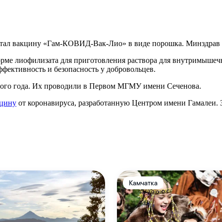
ал вакцину «Гам-КОВИД-Вак-Лио» в виде порошка. Минздрав Ро
рме лиофилизата для приготовления раствора для внутримышечно
ффективность и безопасность у добровольцев.
того года. Их проводили в Первом МГМУ имени Сеченова.
кцину
от коронавируса, разработанную Центром имени Гамалеи. З