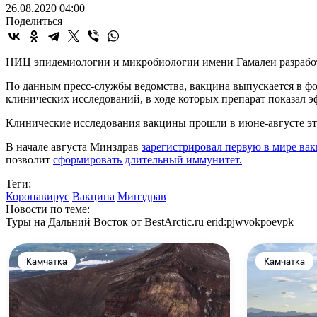
26.08.2020 04:00
Поделиться
НИЦ эпидемиологии и микробиологии имени Гамалеи разработ
По данным пресс-службы ведомства, вакцина выпускается в фо
клинических исследований, в ходе которых препарат показал э
Клинические исследования вакцины прошли в июне-августе э
В начале августа Минздрав
зарегистрировал первую в мире ва
позволит
сформировать длительный иммунитет.
Теги:
Коронавирус
Вакцина
Минздрав
Новости по теме:
Туры на Дальний Восток от BestArctic.ru
erid:pjwvokpoevpk