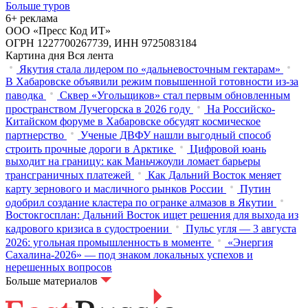
Больше туров
6+ реклама
ООО «Пресс Код ИТ»
ОГРН 1227700267739, ИНН 9725083184
Картина дня
Вся лента
Якутия стала лидером по «дальневосточным гектарам»
В Хабаровске объявили режим повышенной готовности из‑за
паводка
Сквер «Угольщиков» стал первым обновленным
пространством Лучегорска в 2026 году
На Российско-
Китайском форуме в Хабаровске обсудят космическое
партнерство
Ученые ДВФУ нашли выгодный способ
строить прочные дороги в Арктике
Цифровой юань
выходит на границу: как Маньчжоули ломает барьеры
трансграничных платежей
Как Дальний Восток меняет
карту зернового и масличного рынков России
Путин
одобрил создание кластера по огранке алмазов в Якутии
Востокгосплан: Дальний Восток ищет решения для выхода из
кадрового кризиса в судостроении
Пульс угля — 3 августа
2026: угольная промышленность в моменте
«Энергия
Сахалина-2026» — под знаком локальных успехов и
нерешенных вопросов
Больше материалов