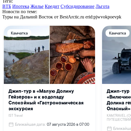
Теги:
ВТБ
Ипотека
Жилье
Кредит
Субсидирование
Льгота
Новости по теме:
Туры на Дальний Восток от BestArctic.ru
erid:pjwvokpoevpk