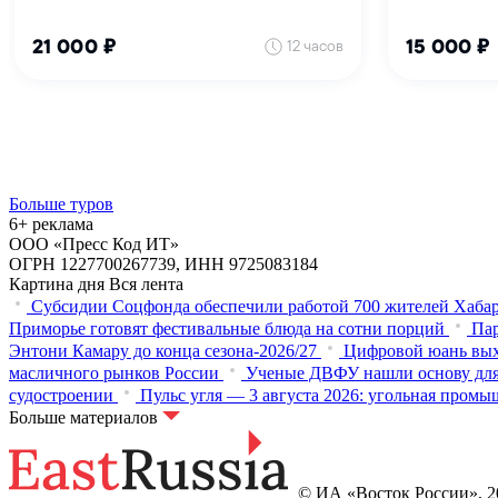
Больше туров
6+ реклама
ООО «Пресс Код ИТ»
ОГРН 1227700267739, ИНН 9725083184
Картина дня
Вся лента
Субсидии Соцфонда обеспечили работой 700 жителей Хабар
Приморье готовят фестивальные блюда на сотни порций
Пар
Энтони Камару до конца сезона-2026/27
Цифровой юань вых
масличного рынков России
Ученые ДВФУ нашли основу для 
судостроении
Пульс угля — 3 августа 2026: угольная промы
Больше материалов
© ИА «Восток России», 20