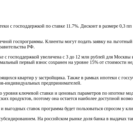
ки с господдержкой по ставке 11.7%. Дисконт в размере 0,3 п
ечной госпрограммы. Клиенты могут подать заявку на льготный
равительства РФ.
ке с господдержкой увеличена с 3 до 12 млн рублей для Москвы
нимальный первый взнос сохранен на уровне 15% от стоимости 
роящихся квартир у застройщика. Также в рамках ипотеки с го
ков-индивидуальных предпринимателей.
го уровня ключевой ставки и ценовых параметров по ипотеке мо
ских продуктов, поэтому она остается наиболее доступной возм
и выгодных ставок программа будет пользоваться спросом у кли
субсидированием. На российском рынке доля банка в выдачах та