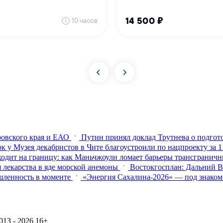
овского края и ЕАО
Путин принял доклад Трутнева о подго
к у Музея декабристов в Чите благоустроили по нацпроекту за 1
одит на границу: как Маньчжоули ломает барьеры трансгранич
лекарства в яде морской анемоны
Востокгосплан: Дальний В
шленность в моменте
«Энергия Сахалина-2026» — под знаком
13 - 2026
16+