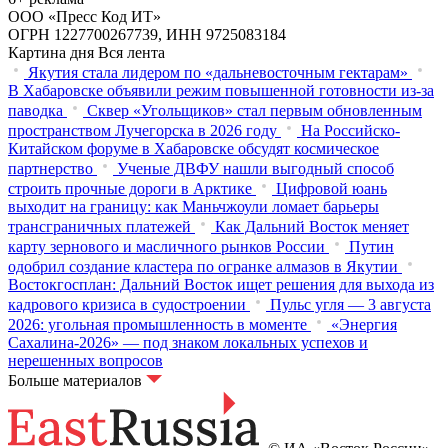
ООО «Пресс Код ИТ»
ОГРН 1227700267739, ИНН 9725083184
Картина дня
Вся лента
Якутия стала лидером по «дальневосточным гектарам»
В Хабаровске объявили режим повышенной готовности из‑за
паводка
Сквер «Угольщиков» стал первым обновленным
пространством Лучегорска в 2026 году
На Российско-
Китайском форуме в Хабаровске обсудят космическое
партнерство
Ученые ДВФУ нашли выгодный способ
строить прочные дороги в Арктике
Цифровой юань
выходит на границу: как Маньчжоули ломает барьеры
трансграничных платежей
Как Дальний Восток меняет
карту зернового и масличного рынков России
Путин
одобрил создание кластера по огранке алмазов в Якутии
Востокгосплан: Дальний Восток ищет решения для выхода из
кадрового кризиса в судостроении
Пульс угля — 3 августа
2026: угольная промышленность в моменте
«Энергия
Сахалина-2026» — под знаком локальных успехов и
нерешенных вопросов
Больше материалов