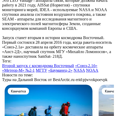
Это LEO Vantage - аппараты связи, которые должны начать
работу в 2021 году, AISSat (Норвегия) - спутники
мониторинга морей, IDEA - используемые NASA и NOAA
спутники анализа состояния воздушного покрова, а также
SEAM - аппараты для исследования магнитного и
электрического полей магнитосферы Земли, созданные
консорциумом компаний Европы и США.
Запуск станет вторым в истории космодрома Восточный.
Первый состоялся 28 апреля 2016 года, когда ракета-носитель
«Союз-2.1а» доставила на орбиту космические аппараты
«Аист-2Д», научный спутник МГУ «Михайло Ломоносов», а
также наноспутник SamSat- 218Д.
Теги:
Второй запуск с космодрома Восточный
«Союз-2.1б»
«Метеор-М» №2-1
МГТУ
«Бауманец-2»
NASA
NOAA
Новости по теме:
Туры на Дальний Восток от BestArctic.ru
erid:pjwvokpoevpk