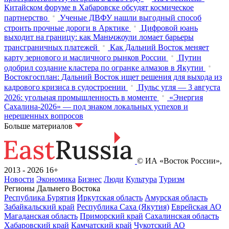
Китайском форуме в Хабаровске обсудят космическое
партнерство
Ученые ДВФУ нашли выгодный способ
строить прочные дороги в Арктике
Цифровой юань
выходит на границу: как Маньчжоули ломает барьеры
трансграничных платежей
Как Дальний Восток меняет
карту зернового и масличного рынков России
Путин
одобрил создание кластера по огранке алмазов в Якутии
Востокгосплан: Дальний Восток ищет решения для выхода из
кадрового кризиса в судостроении
Пульс угля — 3 августа
2026: угольная промышленность в моменте
«Энергия
Сахалина-2026» — под знаком локальных успехов и
нерешенных вопросов
Больше материалов
© ИА «Восток России»,
2013 - 2026
16+
Новости
Экономика
Бизнес
Люди
Культура
Туризм
Регионы Дальнего Востока
Республика Бурятия
Иркутская область
Амурская область
Забайкальский край
Республика Саха (Якутия)
Еврейская АО
Магаданская область
Приморский край
Сахалинская область
Хабаровский край
Камчатский край
Чукотский АО