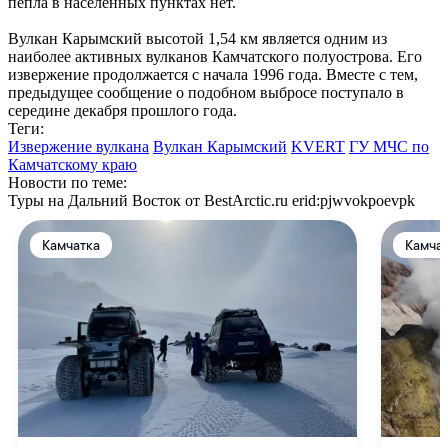
пепла в населенных пунктах нет.
Вулкан Карымский высотой 1,54 км является одним из
наиболее активных вулканов Камчатского полуострова. Его
извержение продолжается с начала 1996 года. Вместе с тем,
предыдущее сообщение о подобном выбросе поступало в
середине декабря прошлого года.
Теги:
Извержение вулкана
Вулкан Карымский
KVERT
ГУ МЧС по
Камчатскому краю
Новости по теме:
Туры на Дальний Восток от BestArctic.ru
erid:pjwvokpoevpk