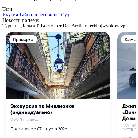
Теги:
Якутия
Тайна переговоров
Суд
Новости по теме:
Туры на Дальний Восток от BestArctic.ru
erid:pjwvokpoevpk