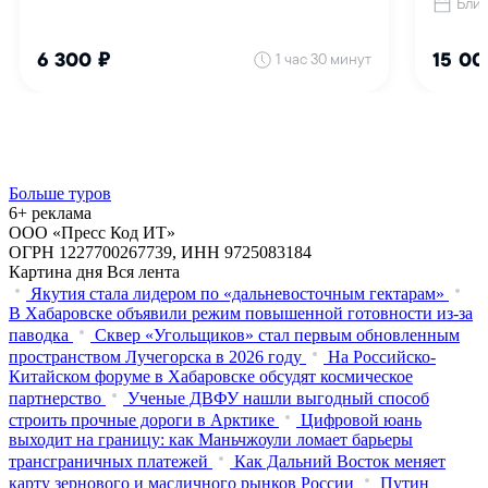
Больше туров
6+ реклама
ООО «Пресс Код ИТ»
ОГРН 1227700267739, ИНН 9725083184
Картина дня
Вся лента
Якутия стала лидером по «дальневосточным гектарам»
В Хабаровске объявили режим повышенной готовности из‑за
паводка
Сквер «Угольщиков» стал первым обновленным
пространством Лучегорска в 2026 году
На Российско-
Китайском форуме в Хабаровске обсудят космическое
партнерство
Ученые ДВФУ нашли выгодный способ
строить прочные дороги в Арктике
Цифровой юань
выходит на границу: как Маньчжоули ломает барьеры
трансграничных платежей
Как Дальний Восток меняет
карту зернового и масличного рынков России
Путин