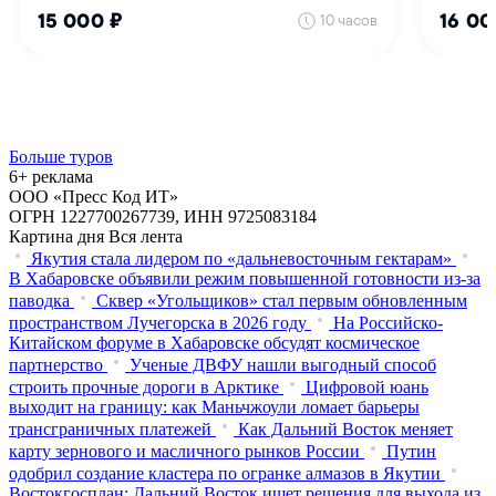
Больше туров
6+ реклама
ООО «Пресс Код ИТ»
ОГРН 1227700267739, ИНН 9725083184
Картина дня
Вся лента
Якутия стала лидером по «дальневосточным гектарам»
В Хабаровске объявили режим повышенной готовности из‑за
паводка
Сквер «Угольщиков» стал первым обновленным
пространством Лучегорска в 2026 году
На Российско-
Китайском форуме в Хабаровске обсудят космическое
партнерство
Ученые ДВФУ нашли выгодный способ
строить прочные дороги в Арктике
Цифровой юань
выходит на границу: как Маньчжоули ломает барьеры
трансграничных платежей
Как Дальний Восток меняет
карту зернового и масличного рынков России
Путин
одобрил создание кластера по огранке алмазов в Якутии
Востокгосплан: Дальний Восток ищет решения для выхода из