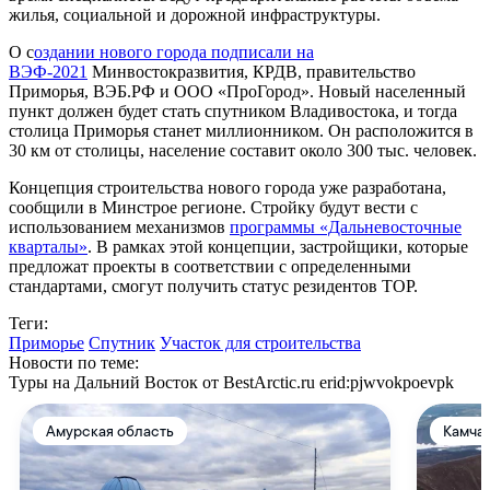
жилья, социальной и дорожной инфраструктуры.
О с
оздании
нового города подписали на
ВЭФ-2021
Минвостокразвития, КРДВ, правительство
Приморья, ВЭБ.РФ и ООО «ПроГород». Новый населенный
пункт должен будет стать спутником Владивостока, и тогда
столица Приморья станет миллионником. Он расположится в
30 км от столицы, население составит около 300 тыс. человек.
Концепция строительства нового города уже разработана,
сообщили в Минстрое регионе. Стройку будут вести с
использованием механизмов
программы «Дальневосточные
кварталы»
. В рамках этой концепции, застройщики, которые
предложат проекты в соответствии с определенными
стандартами, смогут получить статус резидентов ТОР.
Теги:
Приморье
Спутник
Участок для строительства
Новости по теме:
Туры на Дальний Восток от BestArctic.ru
erid:pjwvokpoevpk