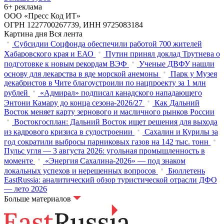
6+ реклама
ООО «Пресс Код ИТ»
ОГРН 1227700267739, ИНН 9725083184
Картина дня
Вся лента
Субсидии Соцфонда обеспечили работой 700 жителей
Хабаровского края и ЕАО
Путин принял доклад Трутнева о
подготовке к новым рекордам ВЭФ
Ученые ДВФУ нашли
основу для лекарства в яде морской анемоны
Парк у Музея
декабристов в Чите благоустроили по нацпроекту за 1 млн
рублей
«Адмирал» подписал канадского нападающего
Энтони Камару до конца сезона-2026/27
Как Дальний
Восток меняет карту зернового и масличного рынков России
Востокгосплан: Дальний Восток ищет решения для выхода
из кадрового кризиса в судостроении
Сахалин и Курилы за
год сократили выбросы парниковых газов на 142 тыс. тонн
Пульс угля — 3 августа 2026: угольная промышленность в
моменте
«Энергия Сахалина-2026» — под знаком
локальных успехов и нерешенных вопросов
Бюллетень
EastRussia: аналитический обзор туристической отрасли ДФО
— лето 2026
Больше материалов