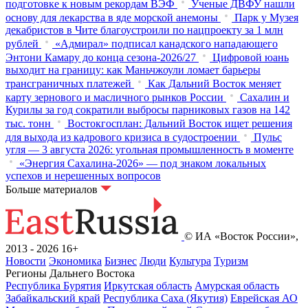
подготовке к новым рекордам ВЭФ
Ученые ДВФУ нашли
основу для лекарства в яде морской анемоны
Парк у Музея
декабристов в Чите благоустроили по нацпроекту за 1 млн
рублей
«Адмирал» подписал канадского нападающего
Энтони Камару до конца сезона-2026/27
Цифровой юань
выходит на границу: как Маньчжоули ломает барьеры
трансграничных платежей
Как Дальний Восток меняет
карту зернового и масличного рынков России
Сахалин и
Курилы за год сократили выбросы парниковых газов на 142
тыс. тонн
Востокгосплан: Дальний Восток ищет решения
для выхода из кадрового кризиса в судостроении
Пульс
угля — 3 августа 2026: угольная промышленность в моменте
«Энергия Сахалина-2026» — под знаком локальных
успехов и нерешенных вопросов
Больше материалов
© ИА «Восток России»,
2013 - 2026
16+
Новости
Экономика
Бизнес
Люди
Культура
Туризм
Регионы Дальнего Востока
Республика Бурятия
Иркутская область
Амурская область
Забайкальский край
Республика Саха (Якутия)
Еврейская АО