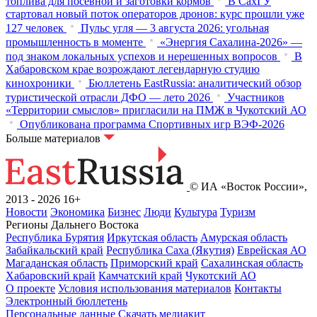
топлива для посевной и заготовки кормов
В СахГУ
стартовал новый поток операторов дронов: курс прошли уже
127 человек
Пульс угля — 3 августа 2026: угольная
промышленность в моменте
«Энергия Сахалина-2026» —
под знаком локальных успехов и нерешенных вопросов
В
Хабаровском крае возрождают легендарную студию
кинохроники
Бюллетень EastRussia: аналитический обзор
туристической отрасли ДФО — лето 2026
Участников
«Территории смыслов» пригласили на ПМЖ в Чукотский АО
Опубликована программа Спортивных игр ВЭФ-2026
Больше материалов
© ИА «Восток России»,
2013 - 2026
16+
Новости
Экономика
Бизнес
Люди
Культура
Туризм
Регионы Дальнего Востока
Республика Бурятия
Иркутская область
Амурская область
Забайкальский край
Республика Саха (Якутия)
Еврейская АО
Магаданская область
Приморский край
Сахалинская область
Хабаровский край
Камчатский край
Чукотский АО
О проекте
Условия использования материалов
Контакты
Электронный бюллетень
Персональные данные
Скачать медиакит