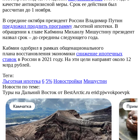
качестве антикризисной меры. Срок ее действия был
рассчитан до 1 ноября.
В середине октября президент России Владимир Путин
предложил продлить программу
льготной ипотеки. В
обращении к главе Кабмина Михаилу Мишустину президент
назвал срок – до середины следующего года.
Кабмин одобрил в рамках общенационального
плана восстановления экономики
снижение ипотечных
ставок
в России в 2021 году. На эти цели направят около 12
млрд рублей.
Теги:
Льготная ипотека
6
5%
Новостройки
Мишустин
Новости по теме:
Туры на Дальний Восток от BestArctic.ru
erid:pjwvokpoevpk