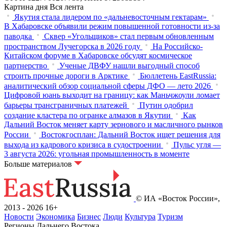
Картина дня
Вся лента
Якутия стала лидером по «дальневосточным гектарам»
В Хабаровске объявили режим повышенной готовности из‑за
паводка
Сквер «Угольщиков» стал первым обновленным
пространством Лучегорска в 2026 году
На Российско-
Китайском форуме в Хабаровске обсудят космическое
партнерство
Ученые ДВФУ нашли выгодный способ
строить прочные дороги в Арктике
Бюллетень EastRussia:
аналитический обзор социальной сферы ДФО — лето 2026
Цифровой юань выходит на границу: как Маньчжоули ломает
барьеры трансграничных платежей
Путин одобрил
создание кластера по огранке алмазов в Якутии
Как
Дальний Восток меняет карту зернового и масличного рынков
России
Востокгосплан: Дальний Восток ищет решения для
выхода из кадрового кризиса в судостроении
Пульс угля —
3 августа 2026: угольная промышленность в моменте
Больше материалов
© ИА «Восток России»,
2013 - 2026
16+
Новости
Экономика
Бизнес
Люди
Культура
Туризм
Регионы Дальнего Востока