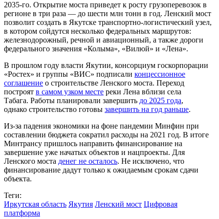
2035-го. Открытие моста приведет к росту грузоперевозок в
регионе в три раза — до шести млн тонн в год. Ленский мост
позволит создать в Якутске транспортно-логистический узел,
в котором сойдутся несколько федеральных маршрутов:
железнодорожный, речной и авиационный, а также дороги
федерального значения «Колыма», «Вилюй» и «Лена».
В прошлом году власти Якутии, консорциум госкорпорации
«Ростех» и группы «ВИС» подписали
концессионное
соглашение
о строительстве Ленского моста. Переход
построят
в самом узком месте
реки Лена вблизи села
Табага. Работы планировали завершить
до 2025 года
,
однако строительство готовы
завершить на год раньше
.
Из-за падения экономики на фоне пандемии Минфин при
составлении бюджета сократил расходы на 2021 год. В итоге
Минтрансу пришлось направить финансирование на
завершение уже начатых объектов и нацпроекты. Для
Ленского моста
денег не осталось
. Не исключено, что
финансирование дадут только к ожидаемым срокам сдачи
объекта.
Теги:
Иркутская область
Якутия
Ленский мост
Цифровая
платформа