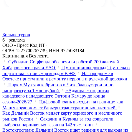
Больше туров
6+ реклама
ООО «Пресс Код ИТ»
ОГРН 1227700267739, ИНН 9725083184
Картина дня
Вся лента
Субсидии Соцфонда обеспечили работой 700 жителей
Хабаровского края и ЕАО
Путин принял доклад Трутнева о
подготовке к новым рекордам ВЭФ
На аэродроме в
Охотске приступили к ремонту перрона и рулежной дорожки
Парк у Музея декабристов в Чите благоустроили по
нацпроекту за 1 млн рублей
«Адмирал» подписал
канадского нападающего Энтони Камару до конца
сезона-2026/27
Цифровой юань выходит на границу: как
Маньчжоули ломает барьеры трансграничных платежей
Как Дальний Восток меняет карту зернового и масличного
рынков России
Сахалин и Курилы за год сократили
выбросы парниковых газов на 142 тыс. тонн
Востокгосплан: Дальний Восток ищет решения для выхода из