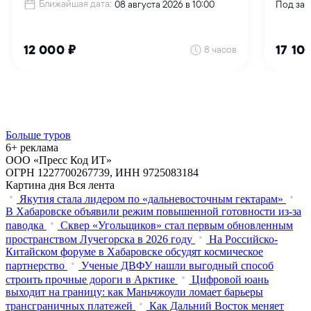
Больше туров
6+ реклама
ООО «Пресс Код ИТ»
ОГРН 1227700267739, ИНН 9725083184
Картина дня
Вся лента
Якутия стала лидером по «дальневосточным гектарам»
В Хабаровске объявили режим повышенной готовности из‑за
паводка
Сквер «Угольщиков» стал первым обновленным
пространством Лучегорска в 2026 году
На Российско-
Китайском форуме в Хабаровске обсудят космическое
партнерство
Ученые ДВФУ нашли выгодный способ
строить прочные дороги в Арктике
Цифровой юань
выходит на границу: как Маньчжоули ломает барьеры
трансграничных платежей
Как Дальний Восток меняет