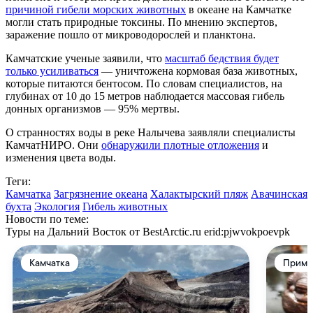
причиной гибели морских животных
в океане на Камчатке
могли стать природные токсины. По мнению экспертов,
заражение пошло от микроводорослей и планктона.
Камчатские ученые заявили, что
масштаб бедствия будет
только усиливаться
— уничтожена кормовая база животных,
которые питаются бентосом. По словам специалистов, на
глубинах от 10 до 15 метров наблюдается массовая гибель
донных организмов — 95% мертвы.
О странностях воды в реке Налычева заявляли специалисты
КамчатНИРО. Они
обнаружили плотные отложения
и
изменения цвета воды.
Теги:
Камчатка
Загрязнение океана
Халактырский пляж
Авачинская
бухта
Экология
Гибель животных
Новости по теме:
Туры на Дальний Восток от BestArctic.ru
erid:pjwvokpoevpk