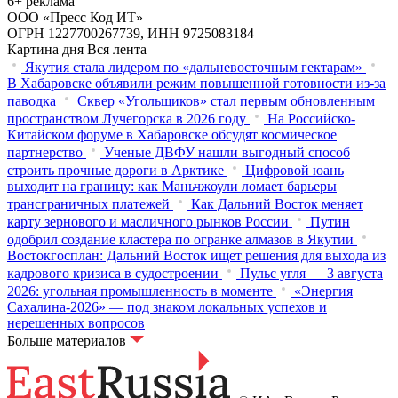
6+ реклама
ООО «Пресс Код ИТ»
ОГРН 1227700267739, ИНН 9725083184
Картина дня
Вся лента
Якутия стала лидером по «дальневосточным гектарам»
В Хабаровске объявили режим повышенной готовности из‑за
паводка
Сквер «Угольщиков» стал первым обновленным
пространством Лучегорска в 2026 году
На Российско-
Китайском форуме в Хабаровске обсудят космическое
партнерство
Ученые ДВФУ нашли выгодный способ
строить прочные дороги в Арктике
Цифровой юань
выходит на границу: как Маньчжоули ломает барьеры
трансграничных платежей
Как Дальний Восток меняет
карту зернового и масличного рынков России
Путин
одобрил создание кластера по огранке алмазов в Якутии
Востокгосплан: Дальний Восток ищет решения для выхода из
кадрового кризиса в судостроении
Пульс угля — 3 августа
2026: угольная промышленность в моменте
«Энергия
Сахалина-2026» — под знаком локальных успехов и
нерешенных вопросов
Больше материалов