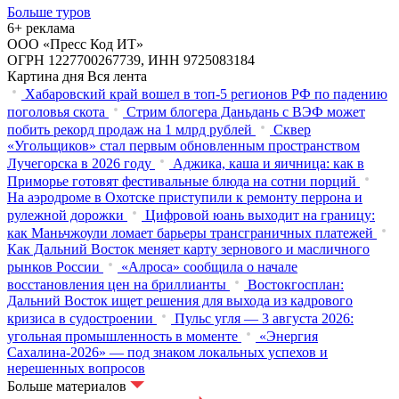
Больше туров
6+ реклама
ООО «Пресс Код ИТ»
ОГРН 1227700267739, ИНН 9725083184
Картина дня
Вся лента
Хабаровский край вошел в топ-5 регионов РФ по падению
поголовья скота
Стрим блогера Даньдань с ВЭФ может
побить рекорд продаж на 1 млрд рублей
Сквер
«Угольщиков» стал первым обновленным пространством
Лучегорска в 2026 году
Аджика, каша и яичница: как в
Приморье готовят фестивальные блюда на сотни порций
На аэродроме в Охотске приступили к ремонту перрона и
рулежной дорожки
Цифровой юань выходит на границу:
как Маньчжоули ломает барьеры трансграничных платежей
Как Дальний Восток меняет карту зернового и масличного
рынков России
«Алроса» сообщила о начале
восстановления цен на бриллианты
Востокгосплан:
Дальний Восток ищет решения для выхода из кадрового
кризиса в судостроении
Пульс угля — 3 августа 2026:
угольная промышленность в моменте
«Энергия
Сахалина-2026» — под знаком локальных успехов и
нерешенных вопросов
Больше материалов