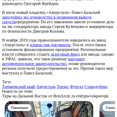
руководить Григорий Фрейдин.
В июле новый владелец «Амурстали» Павел Бальский
заподозрил экс-руководство в незаконном выводе
средств
предприятия. По его заявлению завели уголовное дело
на экс-гендиректора завода Сергея Кузнецова и замдиректора
по безопасности Дмитрия Козлова.
В ноябре 2019 года правоохранители наведались на завод
«Амурсталь» и
изъяли там документы
. После этого банки
остановили финансирование предприятия. Региональные
власти собирались создать
залоговый фонд
для завода, однако
в УФАС заявили, что такое решение
нарушает
антимонопольное законодательство
, позже руководители
региона получили предостережения за это. Против таких мер
выступал и Павел Бальский.
Теги:
Хабаровский край
Амурсталь
Торэкс
Фургал
Стародубова
Новости по теме:
Туры на Дальний Восток от BestArctic.ru
erid:pjwvokpoevpk